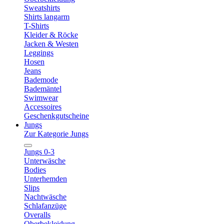
Sweatshirts
Shirts langarm
T-Shirts
Kleider & Röcke
Jacken & Westen
Leggings
Hosen
Jeans
Bademode
Bademäntel
Swimwear
Accessoires
Geschenkgutscheine
Jungs
Zur Kategorie Jungs
Jungs 0-3
Unterwäsche
Bodies
Unterhemden
Slips
Nachtwäsche
Schlafanzüge
Overalls
Oberbekleidung