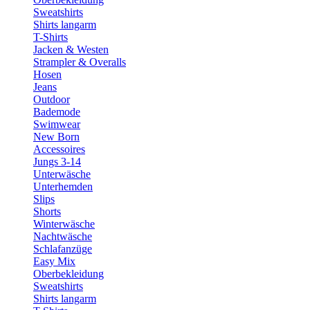
Sweatshirts
Shirts langarm
T-Shirts
Jacken & Westen
Strampler & Overalls
Hosen
Jeans
Outdoor
Bademode
Swimwear
New Born
Accessoires
Jungs 3-14
Unterwäsche
Unterhemden
Slips
Shorts
Winterwäsche
Nachtwäsche
Schlafanzüge
Easy Mix
Oberbekleidung
Sweatshirts
Shirts langarm