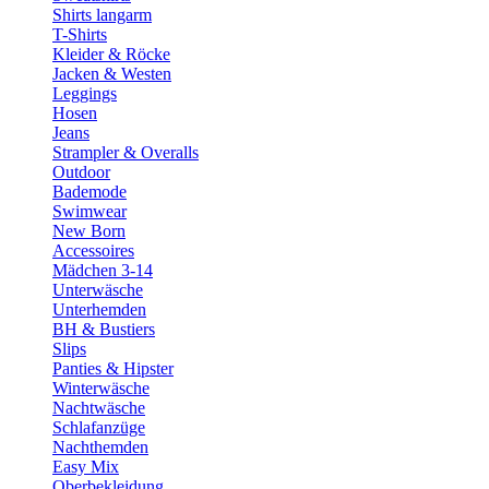
Shirts langarm
T-Shirts
Kleider & Röcke
Jacken & Westen
Leggings
Hosen
Jeans
Strampler & Overalls
Outdoor
Bademode
Swimwear
New Born
Accessoires
Mädchen 3-14
Unterwäsche
Unterhemden
BH & Bustiers
Slips
Panties & Hipster
Winterwäsche
Nachtwäsche
Schlafanzüge
Nachthemden
Easy Mix
Oberbekleidung