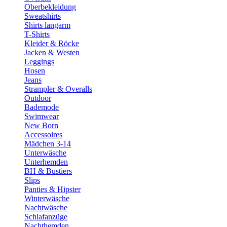
Oberbekleidung
Sweatshirts
Shirts langarm
T-Shirts
Kleider & Röcke
Jacken & Westen
Leggings
Hosen
Jeans
Strampler & Overalls
Outdoor
Bademode
Swimwear
New Born
Accessoires
Mädchen 3-14
Unterwäsche
Unterhemden
BH & Bustiers
Slips
Panties & Hipster
Winterwäsche
Nachtwäsche
Schlafanzüge
Nachthemden