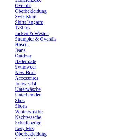
Overalls
Oberbekleidung
Sweatshirts
Shirts langarm
T-Shirts
Jacken & Westen
Strampler & Overalls
Hosen
Jeans
Outdoor
Bademode
Swimwear
New Born
Accessoires
Jungs 3-14
Unterwäsche
Unterhemden
Slips
Shorts
Winterwäsche
Nachtwäsche
Schlafanzüge
Easy Mix
Oberbekleidung