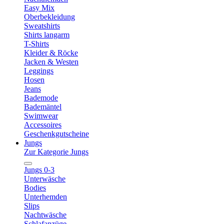
Easy Mix
Oberbekleidung
Sweatshirts
Shirts langarm
T-Shirts
Kleider & Röcke
Jacken & Westen
Leggings
Hosen
Jeans
Bademode
Bademäntel
Swimwear
Accessoires
Geschenkgutscheine
Jungs
Zur Kategorie Jungs
Jungs 0-3
Unterwäsche
Bodies
Unterhemden
Slips
Nachtwäsche
Schlafanzüge