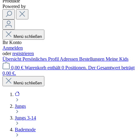
Produkte
Powered by
Menü schließen
Ihr Konto
Anmelden
oder
registrieren
Übersicht
Persönliches Profil
Adressen
Bestellungen
Meine Kids
0,00 €
Warenkorb enthält 0 Positionen. Der Gesamtwert beträgt
0,00 €.
Menü schließen
Jungs
Jungs 3-14
Bademode