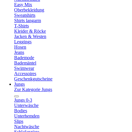
Easy Mix
Oberbekleidung
Sweatshirts
Shirts langarm
T-Shirts
Kleider & Röcke
Jacken & Westen
Leggings
Hosen
Jeans
Bademode
Bademäntel
Swimwear
Accessoires
Geschenkgutscheine
Jungs
Zur Kategorie Jungs
Jungs 0-3
Unterwäsche
Bodies
Unterhemden
Slips
Nachtwäsche
Schlafanzüge