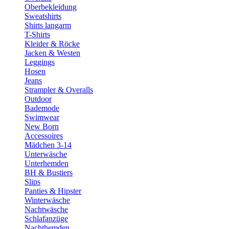
Oberbekleidung
Sweatshirts
Shirts langarm
T-Shirts
Kleider & Röcke
Jacken & Westen
Leggings
Hosen
Jeans
Strampler & Overalls
Outdoor
Bademode
Swimwear
New Born
Accessoires
Mädchen 3-14
Unterwäsche
Unterhemden
BH & Bustiers
Slips
Panties & Hipster
Winterwäsche
Nachtwäsche
Schlafanzüge
Nachthemden