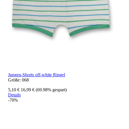
Jungen-Shorts off-white Ringel
Größe:
068
5,10 €
16,99 €
(69.98% gespart)
Details
-70%