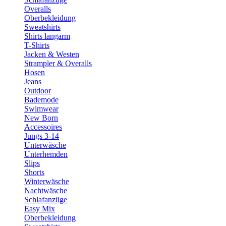
Overalls
Oberbekleidung
Sweatshirts
Shirts langarm
T-Shirts
Jacken & Westen
Strampler & Overalls
Hosen
Jeans
Outdoor
Bademode
Swimwear
New Born
Accessoires
Jungs 3-14
Unterwäsche
Unterhemden
Slips
Shorts
Winterwäsche
Nachtwäsche
Schlafanzüge
Easy Mix
Oberbekleidung