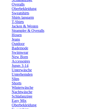
Overalls
Oberbekleidung
Sweatshirts
Shirts langarm
T-Shirts
Jacken & Westen
Strampler & Overalls
Hosen
Jeans
Outdoor
Bademode
Swimwear
New Born
Accessoires
Jungs 3-14
Unterwäsche
Unterhemden
Slips
Shorts
Winterwäsche
Nachtwäsche
Schlafanzüge
Easy Mix
Oberbekleidung