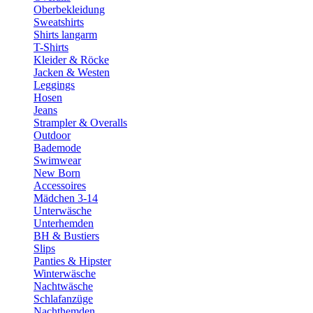
Oberbekleidung
Sweatshirts
Shirts langarm
T-Shirts
Kleider & Röcke
Jacken & Westen
Leggings
Hosen
Jeans
Strampler & Overalls
Outdoor
Bademode
Swimwear
New Born
Accessoires
Mädchen 3-14
Unterwäsche
Unterhemden
BH & Bustiers
Slips
Panties & Hipster
Winterwäsche
Nachtwäsche
Schlafanzüge
Nachthemden