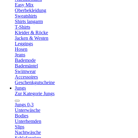
Easy Mix
Oberbekleidung
Sweatshirts
Shirts langarm
T-Shirts
Kleider & Röcke
Jacken & Westen
Leggings
Hosen
Jeans
Bademode
Bademäntel
Swimwear
Accessoires
Geschenkgutscheine
Jungs
Zur Kategorie Jungs
Jungs 0-3
Unterwäsche
Bodies
Unterhemden
Slips
Nachtwäsche
Schlafanzüge