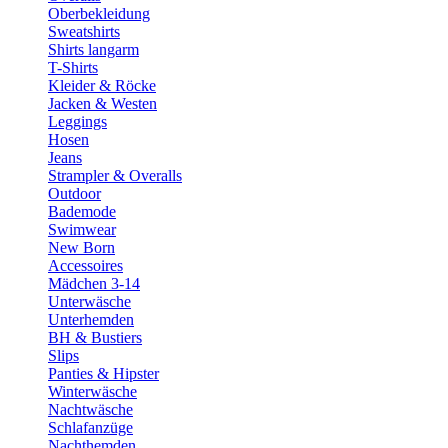
Oberbekleidung
Sweatshirts
Shirts langarm
T-Shirts
Kleider & Röcke
Jacken & Westen
Leggings
Hosen
Jeans
Strampler & Overalls
Outdoor
Bademode
Swimwear
New Born
Accessoires
Mädchen 3-14
Unterwäsche
Unterhemden
BH & Bustiers
Slips
Panties & Hipster
Winterwäsche
Nachtwäsche
Schlafanzüge
Nachthemden