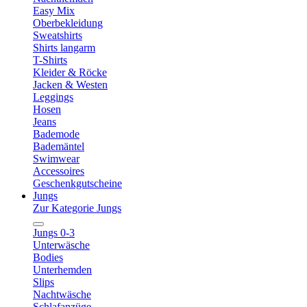
Easy Mix
Oberbekleidung
Sweatshirts
Shirts langarm
T-Shirts
Kleider & Röcke
Jacken & Westen
Leggings
Hosen
Jeans
Bademode
Bademäntel
Swimwear
Accessoires
Geschenkgutscheine
Jungs
Zur Kategorie Jungs
Jungs 0-3
Unterwäsche
Bodies
Unterhemden
Slips
Nachtwäsche
Schlafanzüge