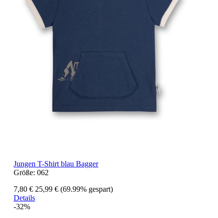
Jungen T-Shirt blau Bagger
Größe:
062
7,80 €
25,99 €
(69.99% gespart)
Details
-32%