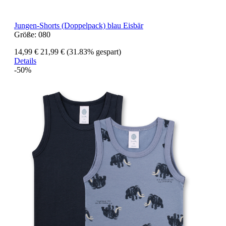
Jungen-Shorts (Doppelpack) blau Eisbär
Größe:
080
14,99 €
21,99 €
(31.83% gespart)
Details
-50%