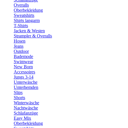
Overalls
Oberbekleidung
Sweatshirts
Shirts langarm
T-Shirts
Jacken & Westen
Strampler & Overalls
Hosen
Jeans
Outdoor
Bademode
Swimwear
New Born
Accessoires
Jungs 3-14
Unterwäsche
Unterhemden
Slips
Shorts
Winterwäsche
Nachtwäsche
Schlafanzüge
Easy Mix
Oberbekleidung