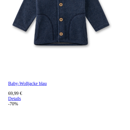
Baby-Wolljacke blau
69,99 €
Details
-70%