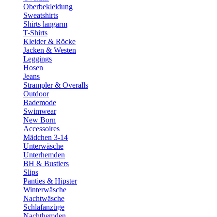
Oberbekleidung
Sweatshirts
Shirts langarm
T-Shirts
Kleider & Röcke
Jacken & Westen
Leggings
Hosen
Jeans
Strampler & Overalls
Outdoor
Bademode
Swimwear
New Born
Accessoires
Mädchen 3-14
Unterwäsche
Unterhemden
BH & Bustiers
Slips
Panties & Hipster
Winterwäsche
Nachtwäsche
Schlafanzüge
Nachthemden