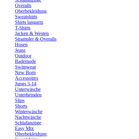
Overalls
Oberbekleidung
Sweatshirts
Shirts langarm
T-Shirts
Jacken & Westen
Strampler & Overalls
Hosen
Jeans
Outdoor
Bademode
Swimwear
New Born
Accessoires
Jungs 3-14
Unterwäsche
Unterhemden
Slips
Shorts
Winterwäsche
Nachtwäsche
Schlafanzüge
Easy Mix
Oberbekleidung