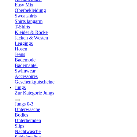
Easy Mix
Oberbekleidung
Sweatshirts
Shirts langarm
T-Shirts
Kleider & Röcke
Jacken & Westen
Leggings
Hosen
Jeans
Bademode
Bademäntel
Swimwear
Accessoires
Geschenkgutscheine
Jungs
Zur Kategorie Jungs
Jungs 0-3
Unterwäsche
Bodies
Unterhemden
Slips
Nachtwäsche
Schlafanzüge