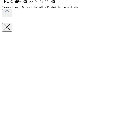
EU Größe
36
38
40
42
44
46
*Zwischengröße: nicht bei allen Produktlinien verfügbar.