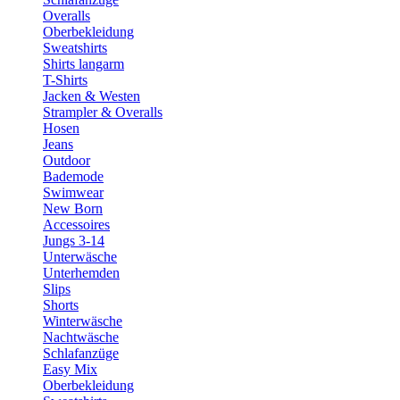
Overalls
Oberbekleidung
Sweatshirts
Shirts langarm
T-Shirts
Jacken & Westen
Strampler & Overalls
Hosen
Jeans
Outdoor
Bademode
Swimwear
New Born
Accessoires
Jungs 3-14
Unterwäsche
Unterhemden
Slips
Shorts
Winterwäsche
Nachtwäsche
Schlafanzüge
Easy Mix
Oberbekleidung