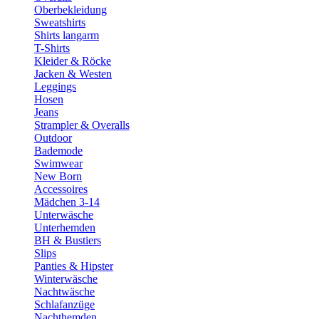
Oberbekleidung
Sweatshirts
Shirts langarm
T-Shirts
Kleider & Röcke
Jacken & Westen
Leggings
Hosen
Jeans
Strampler & Overalls
Outdoor
Bademode
Swimwear
New Born
Accessoires
Mädchen 3-14
Unterwäsche
Unterhemden
BH & Bustiers
Slips
Panties & Hipster
Winterwäsche
Nachtwäsche
Schlafanzüge
Nachthemden