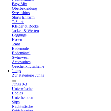
Easy Mix
Oberbekleidung
Sweatshirts
Shirts langarm
T-Shirts
Kleider & Röcke
Jacken & Westen
Leggings
Hosen
Jeans
Bademode
Bademäntel
Swimwear
Accessoires
Geschenkgutscheine
Jungs
Zur Kategorie Jungs
Jungs 0-3
Unterwäsche
Bodies
Unterhemden
Slips
Nachtwäsche
Schlafanzüge