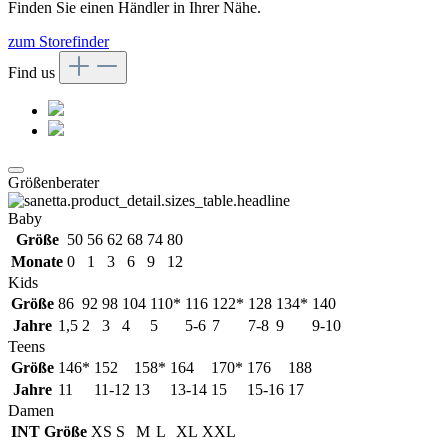
Finden Sie einen Händler in Ihrer Nähe.
zum Storefinder
Find us
Größenberater
Baby
Größe
50
56
62
68
74
80
Monate
0
1
3
6
9
12
Kids
Größe
86
92
98
104
110*
116
122*
128
134*
140
Jahre
1,5
2
3
4
5
5-6
7
7-8
9
9-10
Teens
Größe
146*
152
158*
164
170*
176
188
Jahre
11
11-12
13
13-14
15
15-16
17
Damen
INT Größe
XS
S
M
L
XL
XXL