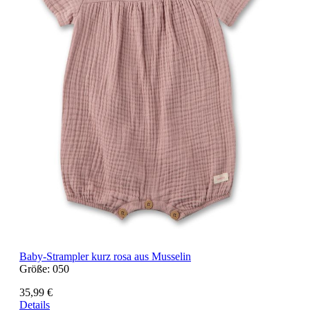
Baby-Strampler kurz rosa aus Musselin
Größe:
050
35,99 €
Details