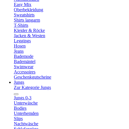
Easy Mix
Oberbekleidung
Sweatshirts
Shirts langarm
T-Shirts
Kleider & Röcke
Jacken & Westen
Leggings
Hosen
Jeans
Bademode
Bademäntel
Swimwear
Accessoires
Geschenkgutscheine
Jungs
Zur Kategorie Jungs
Jungs 0-3
Unterwäsche
Bodies
Unterhemden
Slips
Nachtwäsche
Schlafanzüge