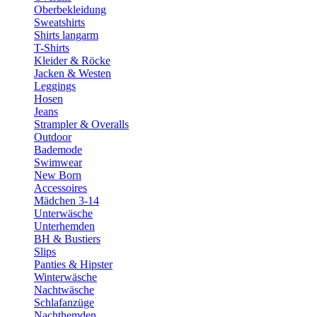
Oberbekleidung
Sweatshirts
Shirts langarm
T-Shirts
Kleider & Röcke
Jacken & Westen
Leggings
Hosen
Jeans
Strampler & Overalls
Outdoor
Bademode
Swimwear
New Born
Accessoires
Mädchen 3-14
Unterwäsche
Unterhemden
BH & Bustiers
Slips
Panties & Hipster
Winterwäsche
Nachtwäsche
Schlafanzüge
Nachthemden