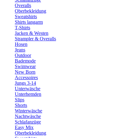
Overalls
Oberbekleidung
Sweatshirts
Shirts langarm
T-Shirts
Jacken & Westen
Strampler & Overalls
Hosen
Jeans
Outdoor
Bademode
Swimwear
New Born
Accessoires
Jungs 3-14
Unterwäsche
Unterhemden
Slips
Shorts
Winterwäsche
Nachtwäsche
Schlafanzüge
Easy Mix
Oberbekleidung