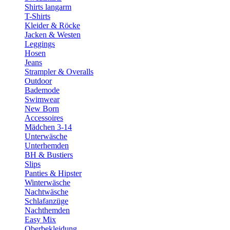
Shirts langarm
T-Shirts
Kleider & Röcke
Jacken & Westen
Leggings
Hosen
Jeans
Strampler & Overalls
Outdoor
Bademode
Swimwear
New Born
Accessoires
Mädchen 3-14
Unterwäsche
Unterhemden
BH & Bustiers
Slips
Panties & Hipster
Winterwäsche
Nachtwäsche
Schlafanzüge
Nachthemden
Easy Mix
Oberbekleidung