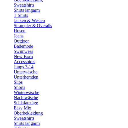
Sweatshirts
Shirts langarm
T-Shirts
Jacken & Westen
Strampler & Overalls
Hosen
Jeans
Outdoor
Bademode
Swimwear
New Born
Accessoires
Jungs 3-14
Unterwäsche
Unterhemden
Slips
Shorts
Winterwäsche
Nachtwäsche
Schlafanzüge
Easy Mix
Oberbekleidung
Sweatshirts
Shirts langarm