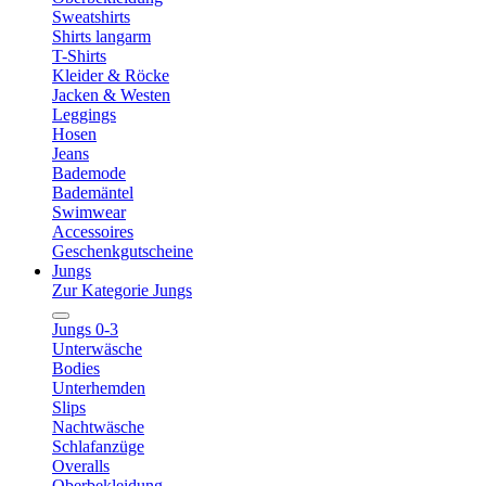
Sweatshirts
Shirts langarm
T-Shirts
Kleider & Röcke
Jacken & Westen
Leggings
Hosen
Jeans
Bademode
Bademäntel
Swimwear
Accessoires
Geschenkgutscheine
Jungs
Zur Kategorie Jungs
Jungs 0-3
Unterwäsche
Bodies
Unterhemden
Slips
Nachtwäsche
Schlafanzüge
Overalls
Oberbekleidung