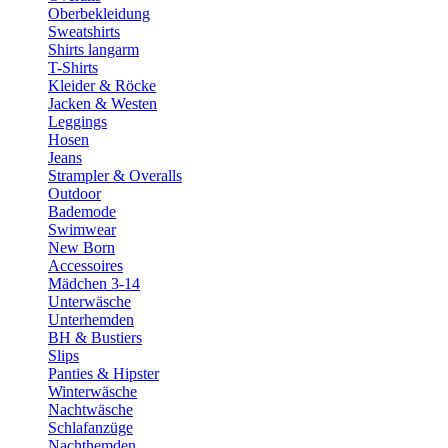
Oberbekleidung
Sweatshirts
Shirts langarm
T-Shirts
Kleider & Röcke
Jacken & Westen
Leggings
Hosen
Jeans
Strampler & Overalls
Outdoor
Bademode
Swimwear
New Born
Accessoires
Mädchen 3-14
Unterwäsche
Unterhemden
BH & Bustiers
Slips
Panties & Hipster
Winterwäsche
Nachtwäsche
Schlafanzüge
Nachthemden