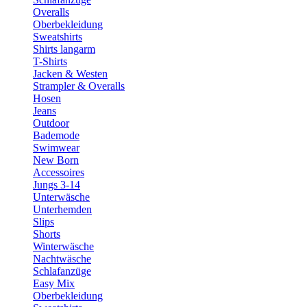
Overalls
Oberbekleidung
Sweatshirts
Shirts langarm
T-Shirts
Jacken & Westen
Strampler & Overalls
Hosen
Jeans
Outdoor
Bademode
Swimwear
New Born
Accessoires
Jungs 3-14
Unterwäsche
Unterhemden
Slips
Shorts
Winterwäsche
Nachtwäsche
Schlafanzüge
Easy Mix
Oberbekleidung