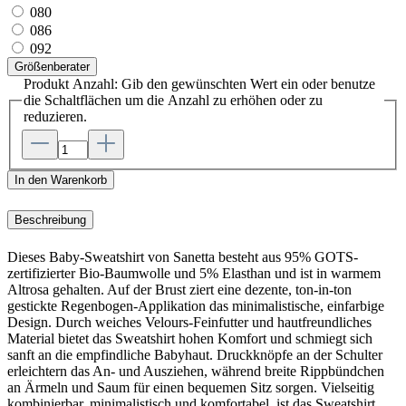
080
086
092
Größenberater
Produkt Anzahl: Gib den gewünschten Wert ein oder benutze
die Schaltflächen um die Anzahl zu erhöhen oder zu
reduzieren.
In den Warenkorb
Beschreibung
Dieses Baby-Sweatshirt von Sanetta besteht aus 95% GOTS-
zertifizierter Bio-Baumwolle und 5% Elasthan und ist in warmem
Altrosa gehalten. Auf der Brust ziert eine dezente, ton-in-ton
gestickte Regenbogen-Applikation das minimalistische, einfarbige
Design. Durch weiches Velours-Feinfutter und hautfreundliches
Material bietet das Sweatshirt hohen Komfort und schmiegt sich
sanft an die empfindliche Babyhaut. Druckknöpfe an der Schulter
erleichtern das An- und Ausziehen, während breite Rippbündchen
an Ärmeln und Saum für einen bequemen Sitz sorgen. Vielseitig
kombinierbar, minimalistisch und komfortabel, ist das Sweatshirt