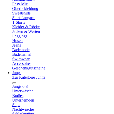
Easy Mix
Oberbekleidung
Sweatshirts
Shirts langarm
T-Shirts
Kleider & Röcke
Jacken & Westen
Leggings
Hosen
Jeans
Bademode
Bademäntel
Swimwear
Accessoires
Geschenkgutscheine
Jungs
Zur Kategorie Jungs
Jungs 0-3
Unterwäsche
Bodies
Unterhemden
Slips
Nachtwäsche
Schlafanzüge