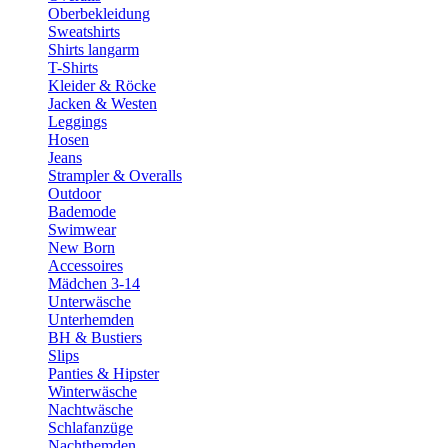
Oberbekleidung
Sweatshirts
Shirts langarm
T-Shirts
Kleider & Röcke
Jacken & Westen
Leggings
Hosen
Jeans
Strampler & Overalls
Outdoor
Bademode
Swimwear
New Born
Accessoires
Mädchen 3-14
Unterwäsche
Unterhemden
BH & Bustiers
Slips
Panties & Hipster
Winterwäsche
Nachtwäsche
Schlafanzüge
Nachthemden