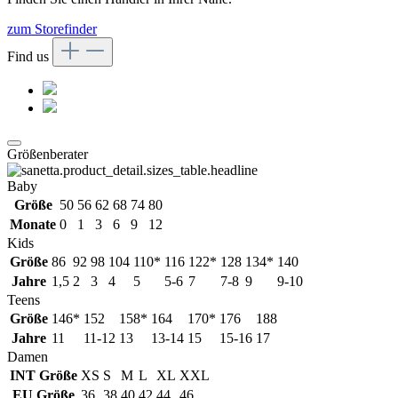
zum Storefinder
Find us
Größenberater
Baby
Größe
50
56
62
68
74
80
Monate
0
1
3
6
9
12
Kids
Größe
86
92
98
104
110*
116
122*
128
134*
140
Jahre
1,5
2
3
4
5
5-6
7
7-8
9
9-10
Teens
Größe
146*
152
158*
164
170*
176
188
Jahre
11
11-12
13
13-14
15
15-16
17
Damen
INT Größe
XS
S
M
L
XL
XXL
EU Größe
36
38
40
42
44
46