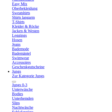
Easy Mix
Oberbekleidung
Sweatshirts
Shirts langarm
T-Shirts
Kleider & Röcke
Jacken & Westen
Leggings
Hosen
Jeans
Bademode
Bademäntel
Swimwear
Accessoires
Geschenkgutscheine
Jungs
Zur Kategorie Jungs
Jungs 0-3
Unterwäsche
Bodies
Unterhemden
Slips
Nachtwäsche
Schlafanzüge