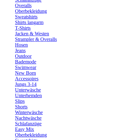
Overalls
Oberbekleidung
Sweatshirts
Shirts langarm
T-Shirts
Jacken & Westen
Strampler & Overalls
Hosen
Jeans
Outdoor
Bademode
Swimwear
New Born
Accessoires
Jungs 3-14
Unterwäsche
Unterhemden
Slips
Shorts
Winterwäsche
Nachtwäsche
Schlafanzüge
Easy Mix
Oberbekleidung