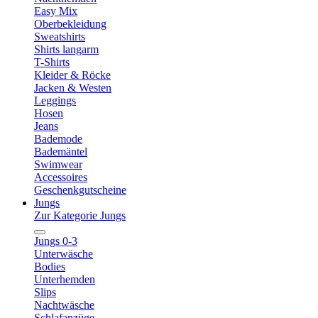
Easy Mix
Oberbekleidung
Sweatshirts
Shirts langarm
T-Shirts
Kleider & Röcke
Jacken & Westen
Leggings
Hosen
Jeans
Bademode
Bademäntel
Swimwear
Accessoires
Geschenkgutscheine
Jungs
Zur Kategorie Jungs
Jungs 0-3
Unterwäsche
Bodies
Unterhemden
Slips
Nachtwäsche
Schlafanzüge