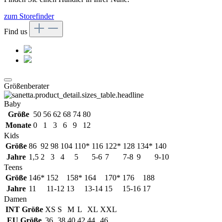
zum Storefinder
Find us
Größenberater
Baby
Größe
50
56
62
68
74
80
Monate
0
1
3
6
9
12
Kids
Größe
86
92
98
104
110*
116
122*
128
134*
140
Jahre
1,5
2
3
4
5
5-6
7
7-8
9
9-10
Teens
Größe
146*
152
158*
164
170*
176
188
Jahre
11
11-12
13
13-14
15
15-16
17
Damen
INT Größe
XS
S
M
L
XL
XXL
EU Größe
36
38
40
42
44
46