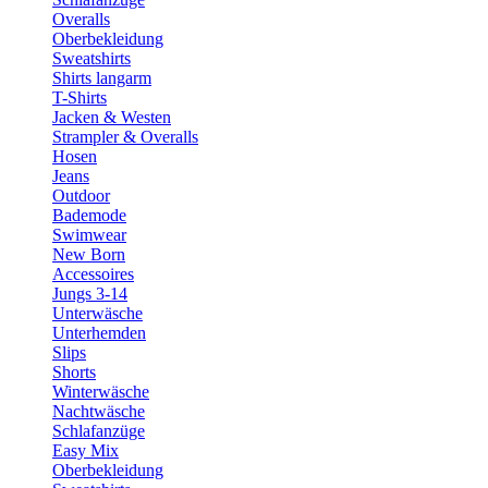
Overalls
Oberbekleidung
Sweatshirts
Shirts langarm
T-Shirts
Jacken & Westen
Strampler & Overalls
Hosen
Jeans
Outdoor
Bademode
Swimwear
New Born
Accessoires
Jungs 3-14
Unterwäsche
Unterhemden
Slips
Shorts
Winterwäsche
Nachtwäsche
Schlafanzüge
Easy Mix
Oberbekleidung