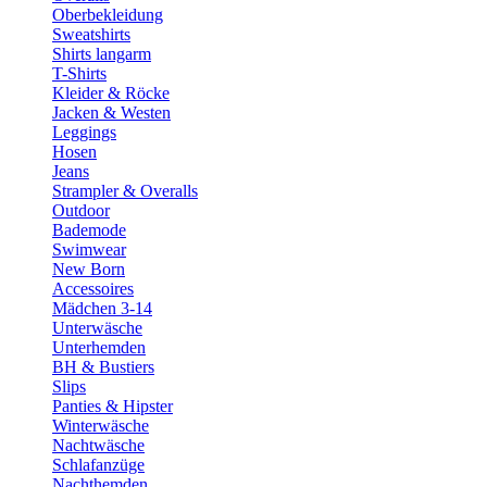
Oberbekleidung
Sweatshirts
Shirts langarm
T-Shirts
Kleider & Röcke
Jacken & Westen
Leggings
Hosen
Jeans
Strampler & Overalls
Outdoor
Bademode
Swimwear
New Born
Accessoires
Mädchen 3-14
Unterwäsche
Unterhemden
BH & Bustiers
Slips
Panties & Hipster
Winterwäsche
Nachtwäsche
Schlafanzüge
Nachthemden