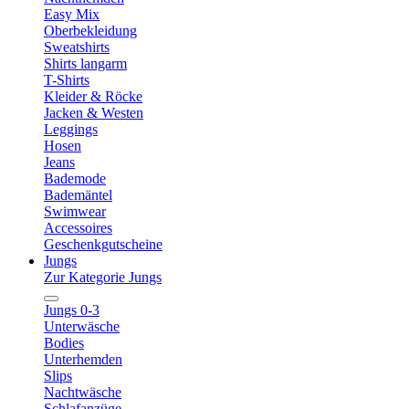
Easy Mix
Oberbekleidung
Sweatshirts
Shirts langarm
T-Shirts
Kleider & Röcke
Jacken & Westen
Leggings
Hosen
Jeans
Bademode
Bademäntel
Swimwear
Accessoires
Geschenkgutscheine
Jungs
Zur Kategorie Jungs
Jungs 0-3
Unterwäsche
Bodies
Unterhemden
Slips
Nachtwäsche
Schlafanzüge