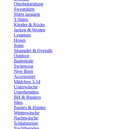
Oberbekleidung
Sweatshirts
Shirts langarm
T-Shirts
Kleider & Röcke
Jacken & Westen
Leggings
Hosen
Jeans
Strampler & Overalls
Outdoor
Bademode
Swimwear
New Born
Accessoires
Mädchen 3-14
Unterwäsche
Unterhemden
BH & Bustiers
Slips
Panties & Hipster
Winterwäsche
Nachtwäsche
Schlafanzüge
Nachthemden