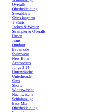
Overalls
Oberbekleidung
Sweatshirts
Shirts langarm
T-Shirts
Jacken & Westen
Strampler & Overalls
Hosen
Jeans
Outdoor
Bademode
Swimwear
New Born
Accessoires
Jungs 3-14
Unterwäsche
Unterhemden
Slips
Shorts
Winterwäsche
Nachtwäsche
Schlafanzüge
Easy Mix
Oberbekleidung