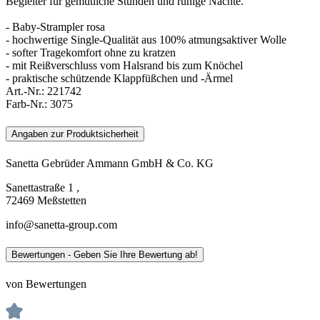
Begleiter für gemütliche Stunden und ruhige Nächte.
- Baby-Strampler rosa
- hochwertige Single-Qualität aus 100% atmungsaktiver Wolle
- softer Tragekomfort ohne zu kratzen
- mit Reißverschluss vom Halsrand bis zum Knöchel
- praktische schützende Klappfüßchen und -Ärmel
Art.-Nr.:
221742
Farb-Nr.:
3075
Angaben zur Produktsicherheit
Sanetta Gebrüder Ammann GmbH & Co. KG
Sanettastraße 1 ,
72469 Meßstetten
info@sanetta-group.com
Bewertungen - Geben Sie Ihre Bewertung ab!
von Bewertungen