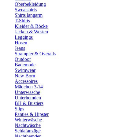
Oberbekleidung
Sweatshirts
Shirts langarm
T-Shirts
Kleider & Röcke
Jacken & Westen
Leggings
Hosen
Jeans
Strampler & Overalls
Outdoor
Bademode
Swimwear
New Born
Accessoires
Mädchen 3-14
Unterwäsche
Unterhemden
BH & Bustiers
Slips
Panties & Hipster
Winterwäsche
Nachtwäsche
Schlafanzüge
Nachthemden