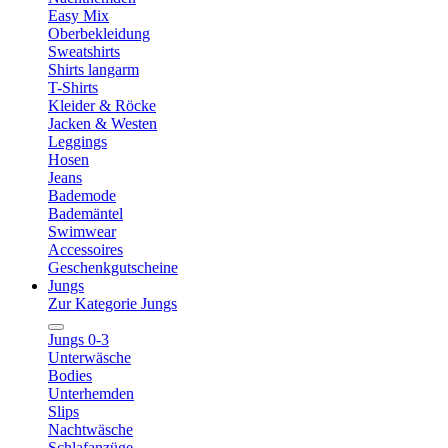
Easy Mix
Oberbekleidung
Sweatshirts
Shirts langarm
T-Shirts
Kleider & Röcke
Jacken & Westen
Leggings
Hosen
Jeans
Bademode
Bademäntel
Swimwear
Accessoires
Geschenkgutscheine
Jungs
Zur Kategorie Jungs
Jungs 0-3
Unterwäsche
Bodies
Unterhemden
Slips
Nachtwäsche
Schlafanzüge