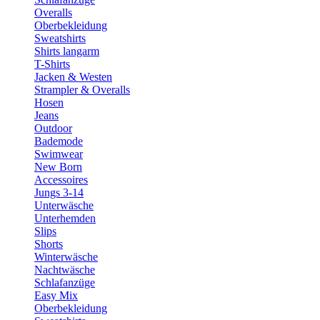
Overalls
Oberbekleidung
Sweatshirts
Shirts langarm
T-Shirts
Jacken & Westen
Strampler & Overalls
Hosen
Jeans
Outdoor
Bademode
Swimwear
New Born
Accessoires
Jungs 3-14
Unterwäsche
Unterhemden
Slips
Shorts
Winterwäsche
Nachtwäsche
Schlafanzüge
Easy Mix
Oberbekleidung