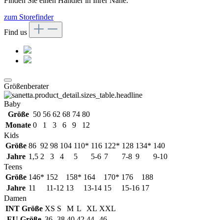
Finden Sie einen Händler in Ihrer Nähe.
zum Storefinder
Find us
Größenberater
Baby
Größe
50
56
62
68
74
80
Monate
0
1
3
6
9
12
Kids
Größe
86
92
98
104
110*
116
122*
128
134*
140
Jahre
1,5
2
3
4
5
5-6
7
7-8
9
9-10
Teens
Größe
146*
152
158*
164
170*
176
188
Jahre
11
11-12
13
13-14
15
15-16
17
Damen
INT Größe
XS
S
M
L
XL
XXL
EU Größe
36
38
40
42
44
46