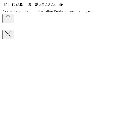
EU Größe
36
38
40
42
44
46
*Zwischengröße: nicht bei allen Produktlinien verfügbar.