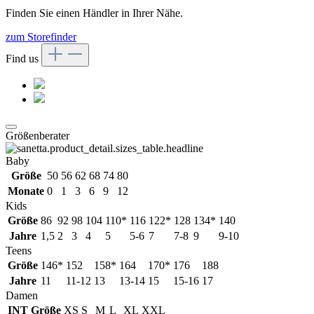
Finden Sie einen Händler in Ihrer Nähe.
zum Storefinder
Find us
Größenberater
Baby
Größe
50
56
62
68
74
80
Monate
0
1
3
6
9
12
Kids
Größe
86
92
98
104
110*
116
122*
128
134*
140
Jahre
1,5
2
3
4
5
5-6
7
7-8
9
9-10
Teens
Größe
146*
152
158*
164
170*
176
188
Jahre
11
11-12
13
13-14
15
15-16
17
Damen
INT Größe
XS
S
M
L
XL
XXL