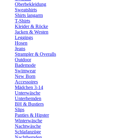
Oberbekleidung
Sweatshirts
Shirts langarm
T-Shirts
Kleider & Röcke
Jacken & Westen
Leggings
Hosen
Jeans
Strampler & Overalls
Outdoor
Bademode
Swimwear
New Born
Accessoires
Mädchen 3-14
Unterwäsche
Unterhemden
BH & Bustiers
Slips
Panties & Hipster
Winterwäsche
Nachtwäsche
Schlafanzüge
Nachthemden