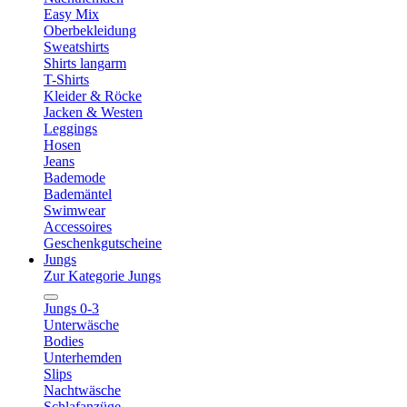
Easy Mix
Oberbekleidung
Sweatshirts
Shirts langarm
T-Shirts
Kleider & Röcke
Jacken & Westen
Leggings
Hosen
Jeans
Bademode
Bademäntel
Swimwear
Accessoires
Geschenkgutscheine
Jungs
Zur Kategorie Jungs
Jungs 0-3
Unterwäsche
Bodies
Unterhemden
Slips
Nachtwäsche
Schlafanzüge