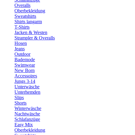
Overalls
Oberbekleidung
Sweatshirts
Shirts langarm
T-Shirts
Jacken & Westen
Strampler & Overalls
Hosen
Jeans
Outdoor
Bademode
Swimwear
New Born
Accessoires
Jungs 3-14
Unterwäsche
Unterhemden
Slips
Shorts
Winterwäsche
Nachtwäsche
Schlafanzüge
Easy Mix
Oberbekleidung