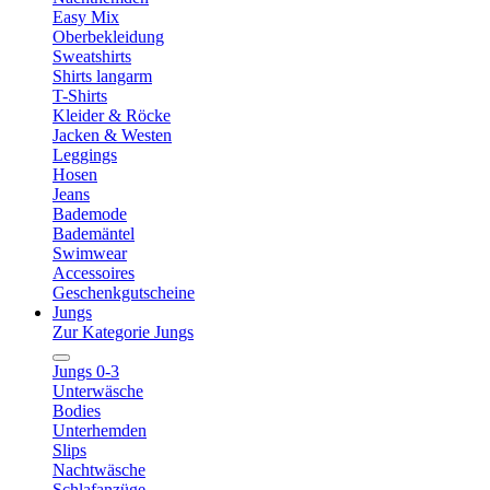
Easy Mix
Oberbekleidung
Sweatshirts
Shirts langarm
T-Shirts
Kleider & Röcke
Jacken & Westen
Leggings
Hosen
Jeans
Bademode
Bademäntel
Swimwear
Accessoires
Geschenkgutscheine
Jungs
Zur Kategorie Jungs
Jungs 0-3
Unterwäsche
Bodies
Unterhemden
Slips
Nachtwäsche
Schlafanzüge