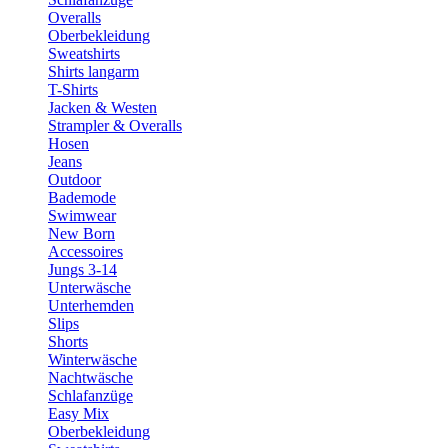
Overalls
Oberbekleidung
Sweatshirts
Shirts langarm
T-Shirts
Jacken & Westen
Strampler & Overalls
Hosen
Jeans
Outdoor
Bademode
Swimwear
New Born
Accessoires
Jungs 3-14
Unterwäsche
Unterhemden
Slips
Shorts
Winterwäsche
Nachtwäsche
Schlafanzüge
Easy Mix
Oberbekleidung