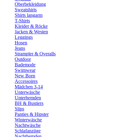
Oberbekleidung
Sweatshirts
Shirts langarm
T-Shirts
Kleider & Röcke
Jacken & Westen
Leggings
Hosen
Jeans
Strampler & Overalls
Outdoor
Bademode
Swimwear
New Born
Accessoires
Mädchen 3-14
Unterwäsche
Unterhemden
BH & Bustiers
Slips
Panties & Hipster
Winterwäsche
Nachtwäsche
Schlafanzüge
Nachthemden