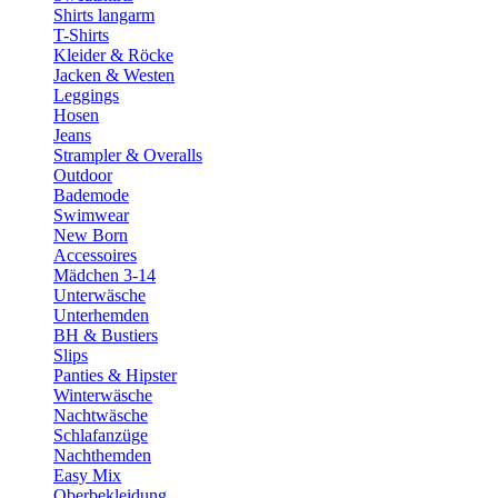
Shirts langarm
T-Shirts
Kleider & Röcke
Jacken & Westen
Leggings
Hosen
Jeans
Strampler & Overalls
Outdoor
Bademode
Swimwear
New Born
Accessoires
Mädchen 3-14
Unterwäsche
Unterhemden
BH & Bustiers
Slips
Panties & Hipster
Winterwäsche
Nachtwäsche
Schlafanzüge
Nachthemden
Easy Mix
Oberbekleidung