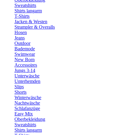
Sweatshirts
Shirts langarm
T-Shirts
Jacken & Westen
Strampler & Overalls
Hosen
Jeans
Outdoor
Bademode
Swimwear
New Born
Accessoires
Jungs 3-14
Unterwäsche
Unterhemden
Slips
Shorts
Winterwäsche
Nachtwäsche
Schlafanzüge
Easy Mix
Oberbekleidung
Sweatshirts
Shirts langarm