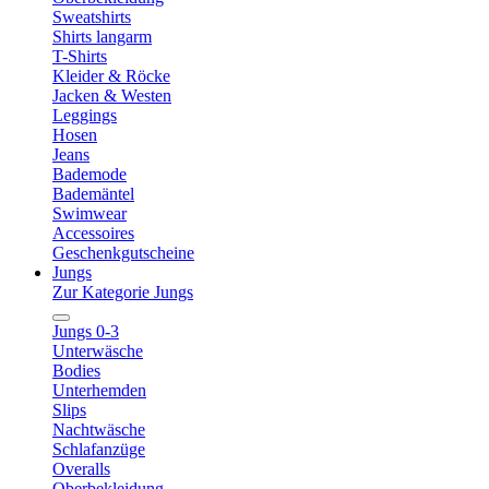
Sweatshirts
Shirts langarm
T-Shirts
Kleider & Röcke
Jacken & Westen
Leggings
Hosen
Jeans
Bademode
Bademäntel
Swimwear
Accessoires
Geschenkgutscheine
Jungs
Zur Kategorie Jungs
Jungs 0-3
Unterwäsche
Bodies
Unterhemden
Slips
Nachtwäsche
Schlafanzüge
Overalls
Oberbekleidung