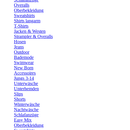
Overalls
Oberbekleidung
Sweatshirts
Shirts langarm
T-Shirts
Jacken & Westen
Strampler & Overalls
Hosen
Jeans
Outdoor
Bademode
Swimwear
New Born
Accessoires
Jungs 3-14
Unterwäsche
Unterhemden
Slips
Shorts
Winterwäsche
Nachtwäsche
Schlafanzüge
Easy Mix
Oberbekleidung