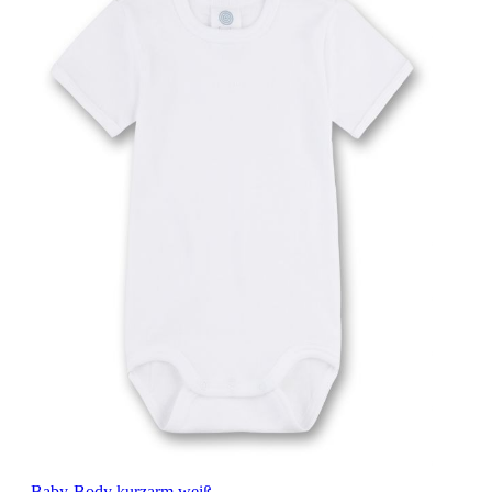
Baby-Body kurzarm weiß