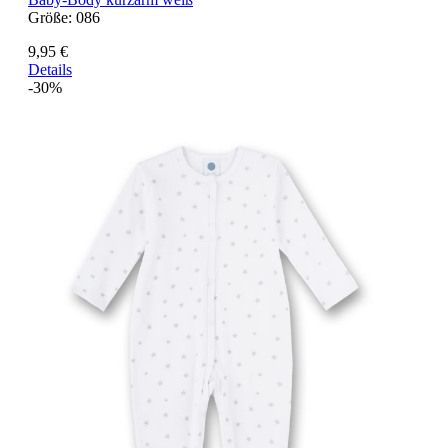
Größe:
086
9,95 €
Details
-30%