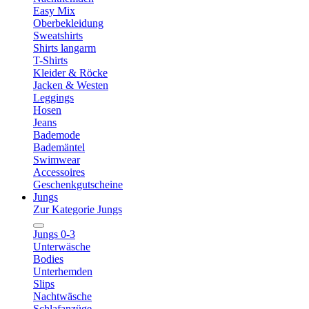
Easy Mix
Oberbekleidung
Sweatshirts
Shirts langarm
T-Shirts
Kleider & Röcke
Jacken & Westen
Leggings
Hosen
Jeans
Bademode
Bademäntel
Swimwear
Accessoires
Geschenkgutscheine
Jungs
Zur Kategorie Jungs
Jungs 0-3
Unterwäsche
Bodies
Unterhemden
Slips
Nachtwäsche
Schlafanzüge