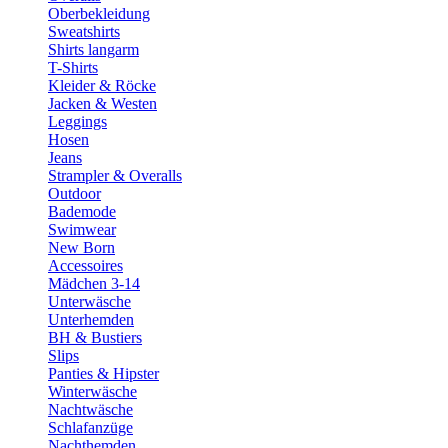
Oberbekleidung
Sweatshirts
Shirts langarm
T-Shirts
Kleider & Röcke
Jacken & Westen
Leggings
Hosen
Jeans
Strampler & Overalls
Outdoor
Bademode
Swimwear
New Born
Accessoires
Mädchen 3-14
Unterwäsche
Unterhemden
BH & Bustiers
Slips
Panties & Hipster
Winterwäsche
Nachtwäsche
Schlafanzüge
Nachthemden