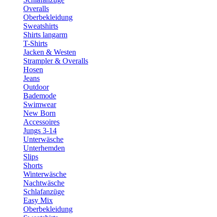
Overalls
Oberbekleidung
Sweatshirts
Shirts langarm
T-Shirts
Jacken & Westen
Strampler & Overalls
Hosen
Jeans
Outdoor
Bademode
Swimwear
New Born
Accessoires
Jungs 3-14
Unterwäsche
Unterhemden
Slips
Shorts
Winterwäsche
Nachtwäsche
Schlafanzüge
Easy Mix
Oberbekleidung