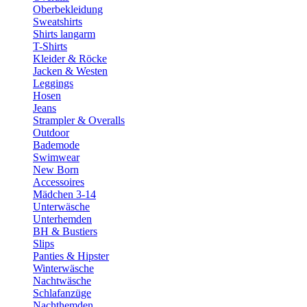
Oberbekleidung
Sweatshirts
Shirts langarm
T-Shirts
Kleider & Röcke
Jacken & Westen
Leggings
Hosen
Jeans
Strampler & Overalls
Outdoor
Bademode
Swimwear
New Born
Accessoires
Mädchen 3-14
Unterwäsche
Unterhemden
BH & Bustiers
Slips
Panties & Hipster
Winterwäsche
Nachtwäsche
Schlafanzüge
Nachthemden