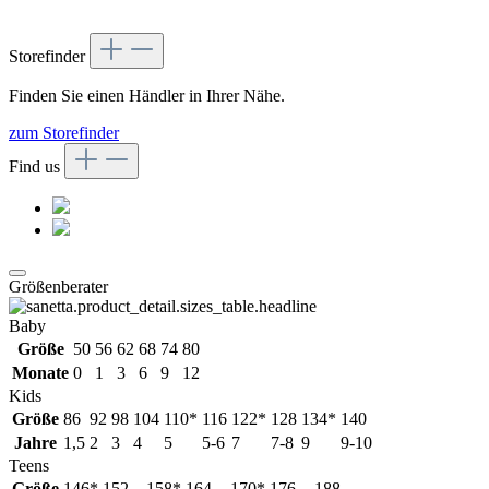
Storefinder
Finden Sie einen Händler in Ihrer Nähe.
zum Storefinder
Find us
Größenberater
Baby
Größe
50
56
62
68
74
80
Monate
0
1
3
6
9
12
Kids
Größe
86
92
98
104
110*
116
122*
128
134*
140
Jahre
1,5
2
3
4
5
5-6
7
7-8
9
9-10
Teens
Größe
146*
152
158*
164
170*
176
188