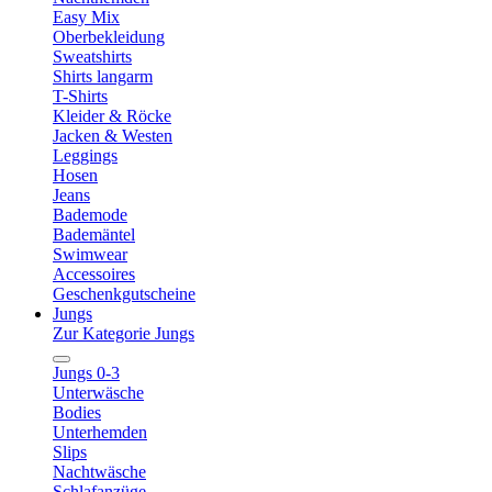
Easy Mix
Oberbekleidung
Sweatshirts
Shirts langarm
T-Shirts
Kleider & Röcke
Jacken & Westen
Leggings
Hosen
Jeans
Bademode
Bademäntel
Swimwear
Accessoires
Geschenkgutscheine
Jungs
Zur Kategorie Jungs
Jungs 0-3
Unterwäsche
Bodies
Unterhemden
Slips
Nachtwäsche
Schlafanzüge