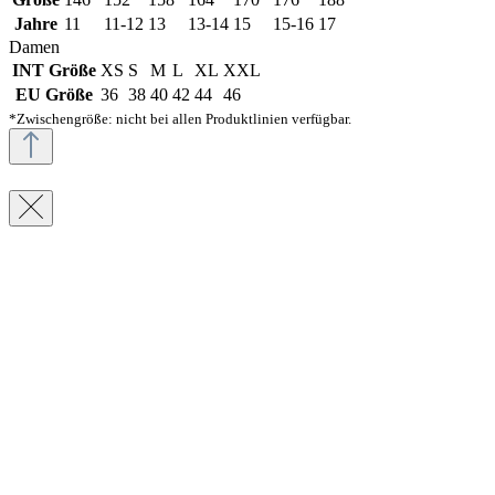
Jahre
11
11-12
13
13-14
15
15-16
17
Damen
INT Größe
XS
S
M
L
XL
XXL
EU Größe
36
38
40
42
44
46
*Zwischengröße: nicht bei allen Produktlinien verfügbar.