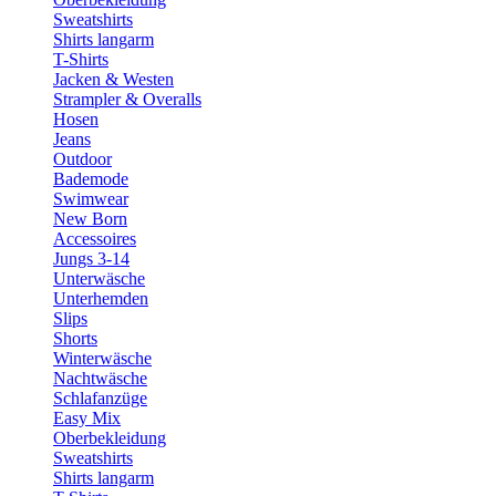
Sweatshirts
Shirts langarm
T-Shirts
Jacken & Westen
Strampler & Overalls
Hosen
Jeans
Outdoor
Bademode
Swimwear
New Born
Accessoires
Jungs 3-14
Unterwäsche
Unterhemden
Slips
Shorts
Winterwäsche
Nachtwäsche
Schlafanzüge
Easy Mix
Oberbekleidung
Sweatshirts
Shirts langarm