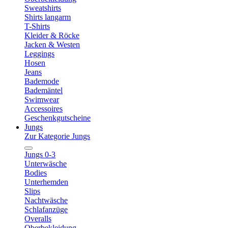
Sweatshirts
Shirts langarm
T-Shirts
Kleider & Röcke
Jacken & Westen
Leggings
Hosen
Jeans
Bademode
Bademäntel
Swimwear
Accessoires
Geschenkgutscheine
Jungs
Zur Kategorie Jungs
Jungs 0-3
Unterwäsche
Bodies
Unterhemden
Slips
Nachtwäsche
Schlafanzüge
Overalls
Oberbekleidung