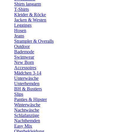
Shirts langarm
T-Shirts
Kleider & Röcke
Jacken & Westen
Leggings
Hosen
Jeans
Strampler & Overalls
Outdoor
Bademode
Swimwear
New Born
Accessoires
Mädchen 3-14
Unterwäsche
Unterhemden
BH & Bustiers
Slips
Panties & Hipster
Winterwäsche
Nachtwäsche
Schlafanzüge
Nachthemden
Easy Mix
Oberbekleidung