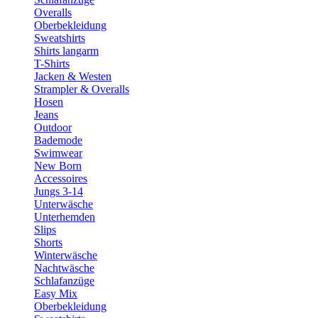
Overalls
Oberbekleidung
Sweatshirts
Shirts langarm
T-Shirts
Jacken & Westen
Strampler & Overalls
Hosen
Jeans
Outdoor
Bademode
Swimwear
New Born
Accessoires
Jungs 3-14
Unterwäsche
Unterhemden
Slips
Shorts
Winterwäsche
Nachtwäsche
Schlafanzüge
Easy Mix
Oberbekleidung