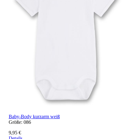
Baby-Body kurzarm weiß
Größe:
086
9,95 €
Details