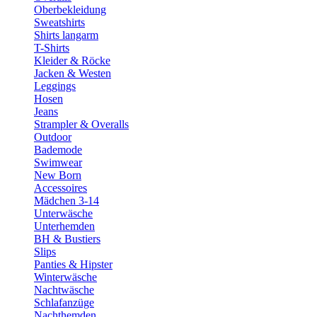
Oberbekleidung
Sweatshirts
Shirts langarm
T-Shirts
Kleider & Röcke
Jacken & Westen
Leggings
Hosen
Jeans
Strampler & Overalls
Outdoor
Bademode
Swimwear
New Born
Accessoires
Mädchen 3-14
Unterwäsche
Unterhemden
BH & Bustiers
Slips
Panties & Hipster
Winterwäsche
Nachtwäsche
Schlafanzüge
Nachthemden