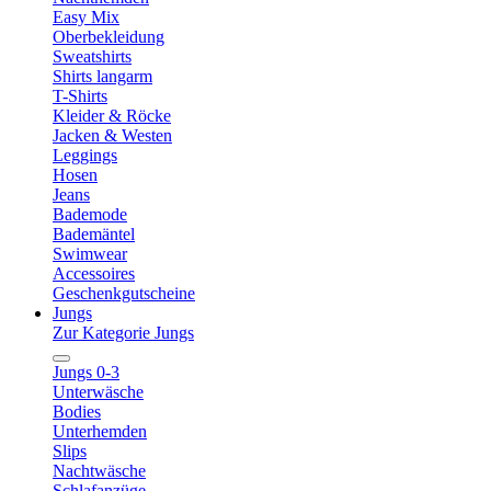
Easy Mix
Oberbekleidung
Sweatshirts
Shirts langarm
T-Shirts
Kleider & Röcke
Jacken & Westen
Leggings
Hosen
Jeans
Bademode
Bademäntel
Swimwear
Accessoires
Geschenkgutscheine
Jungs
Zur Kategorie Jungs
Jungs 0-3
Unterwäsche
Bodies
Unterhemden
Slips
Nachtwäsche
Schlafanzüge