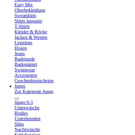
Easy Mix
Oberbekleidung
Sweatshirts
Shirts langarm
T-Shirts
Kleider & Röcke
Jacken & Westen
Leggings
Hosen
Jeans
Bademode
Bademäntel
Swimwear
Accessoires
Geschenkgutscheine
Jungs
Zur Kategorie Jungs
Jungs 0-3
Unterwäsche
Bodies
Unterhemden
Slips
Nachtwäsche
Schlafanzüge