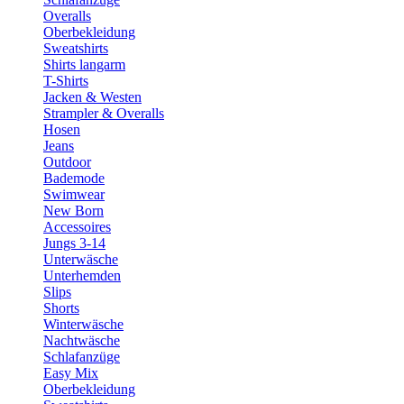
Overalls
Oberbekleidung
Sweatshirts
Shirts langarm
T-Shirts
Jacken & Westen
Strampler & Overalls
Hosen
Jeans
Outdoor
Bademode
Swimwear
New Born
Accessoires
Jungs 3-14
Unterwäsche
Unterhemden
Slips
Shorts
Winterwäsche
Nachtwäsche
Schlafanzüge
Easy Mix
Oberbekleidung