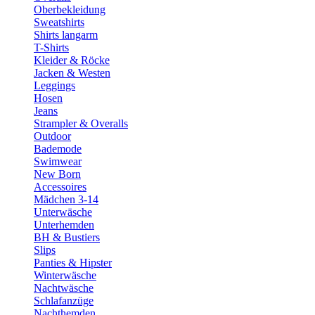
Oberbekleidung
Sweatshirts
Shirts langarm
T-Shirts
Kleider & Röcke
Jacken & Westen
Leggings
Hosen
Jeans
Strampler & Overalls
Outdoor
Bademode
Swimwear
New Born
Accessoires
Mädchen 3-14
Unterwäsche
Unterhemden
BH & Bustiers
Slips
Panties & Hipster
Winterwäsche
Nachtwäsche
Schlafanzüge
Nachthemden