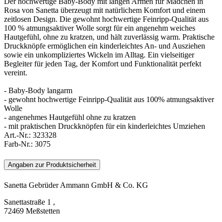
Der hochwertige Baby-Body mit langen Armen für Mädchen in
Rosa von Sanetta überzeugt mit natürlichem Komfort und einem
zeitlosen Design. Die gewohnt hochwertige Feinripp-Qualität aus
100 % atmungsaktiver Wolle sorgt für ein angenehm weiches
Hautgefühl, ohne zu kratzen, und hält zuverlässig warm. Praktische
Druckknöpfe ermöglichen ein kinderleichtes An- und Ausziehen
sowie ein unkompliziertes Wickeln im Alltag. Ein vielseitiger
Begleiter für jeden Tag, der Komfort und Funktionalität perfekt
vereint.
- Baby-Body langarm
- gewohnt hochwertige Feinripp-Qualität aus 100% atmungsaktiver
Wolle
- angenehmes Hautgefühl ohne zu kratzen
- mit praktischen Druckknöpfen für ein kinderleichtes Umziehen
Art.-Nr.:
323328
Farb-Nr.:
3075
Angaben zur Produktsicherheit
Sanetta Gebrüder Ammann GmbH & Co. KG
Sanettastraße 1 ,
72469 Meßstetten