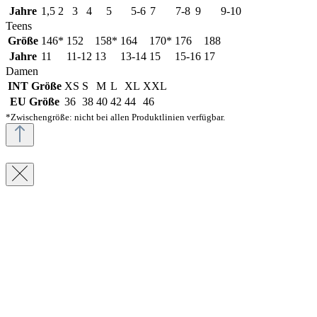
Jahre
1,5
2
3
4
5
5-6
7
7-8
9
9-10
Teens
Größe
146*
152
158*
164
170*
176
188
Jahre
11
11-12
13
13-14
15
15-16
17
Damen
INT Größe
XS
S
M
L
XL
XXL
EU Größe
36
38
40
42
44
46
*Zwischengröße: nicht bei allen Produktlinien verfügbar.