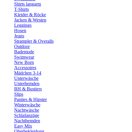
Shirts langarm
T-Shirts
Kleider & Röcke
Jacken & Westen
Leggings
Hosen
Jeans
Strampler & Overalls
Outdoor
Bademode
Swimwear
New Born
Accessoires
Mädchen 3-14
Unterwäsche
Unterhemden
BH & Bustiers
Slips
Panties & Hipster
Winterwäsche
Nachtwäsche
Schlafanzüge
Nachthemden
Easy Mix
Oberbekleidung