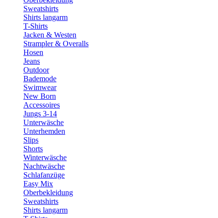
Sweatshirts
Shirts langarm
T-Shirts
Jacken & Westen
Strampler & Overalls
Hosen
Jeans
Outdoor
Bademode
Swimwear
New Born
Accessoires
Jungs 3-14
Unterwäsche
Unterhemden
Slips
Shorts
Winterwäsche
Nachtwäsche
Schlafanzüge
Easy Mix
Oberbekleidung
Sweatshirts
Shirts langarm