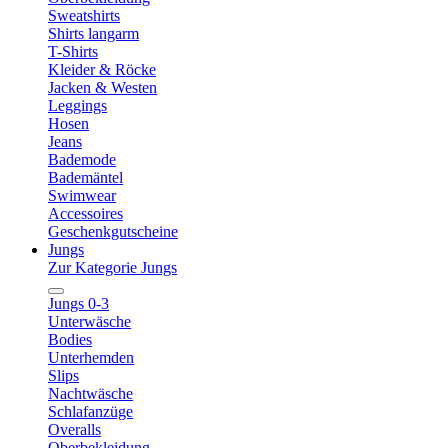
Sweatshirts
Shirts langarm
T-Shirts
Kleider & Röcke
Jacken & Westen
Leggings
Hosen
Jeans
Bademode
Bademäntel
Swimwear
Accessoires
Geschenkgutscheine
Jungs
Zur Kategorie Jungs
Jungs 0-3
Unterwäsche
Bodies
Unterhemden
Slips
Nachtwäsche
Schlafanzüge
Overalls
Oberbekleidung