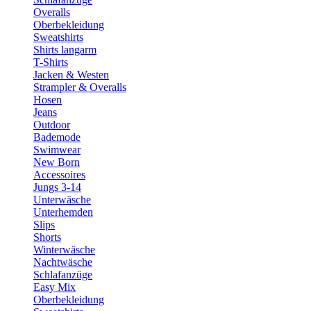
Overalls
Oberbekleidung
Sweatshirts
Shirts langarm
T-Shirts
Jacken & Westen
Strampler & Overalls
Hosen
Jeans
Outdoor
Bademode
Swimwear
New Born
Accessoires
Jungs 3-14
Unterwäsche
Unterhemden
Slips
Shorts
Winterwäsche
Nachtwäsche
Schlafanzüge
Easy Mix
Oberbekleidung