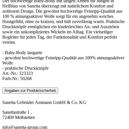
Der hochwertige Baby-Body mit langen Armen für Jungen in
Hellblau von Sanetta überzeugt mit natürlichem Komfort und
zeitlosem Design. Die gewohnt hochwertige Feinripp-Qualität aus
100 % atmungsaktiver Wolle sorgt für ein angenehm weiches
Hautgefühl, ohne zu kratzen, und hält zuverlässig warm. Praktische
Druckknöpfe ermöglichen ein kinderleichtes An- und Ausziehen
sowie ein unkompliziertes Wickeln im Alltag. Ein vielseitiger
Begleiter für jeden Tag, der Funktionalität und Komfort perfekt
vereint.
- Baby-Body langarm
- gewohnt hochwertige Feinripp-Qualität aus 100% atmungsaktiver
Wolle
- praktische Druckknöpfe
Art.-Nr.:
323323
Farb-Nr.:
50268
Angaben zur Produktsicherheit
Sanetta Gebrüder Ammann GmbH & Co. KG
Sanettastraße 1 ,
72469 Meßstetten
info@sanetta-group.com