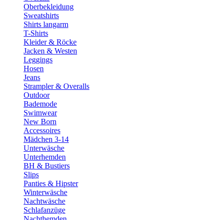
Oberbekleidung
Sweatshirts
Shirts langarm
T-Shirts
Kleider & Röcke
Jacken & Westen
Leggings
Hosen
Jeans
Strampler & Overalls
Outdoor
Bademode
Swimwear
New Born
Accessoires
Mädchen 3-14
Unterwäsche
Unterhemden
BH & Bustiers
Slips
Panties & Hipster
Winterwäsche
Nachtwäsche
Schlafanzüge
Nachthemden