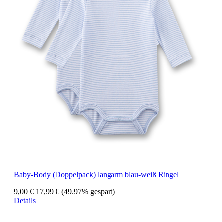
Baby-Body (Doppelpack) langarm blau-weiß Ringel
9,00 €
17,99 €
(49.97% gespart)
Details