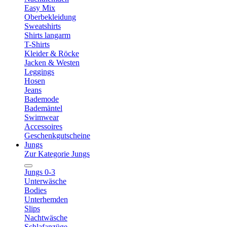
Easy Mix
Oberbekleidung
Sweatshirts
Shirts langarm
T-Shirts
Kleider & Röcke
Jacken & Westen
Leggings
Hosen
Jeans
Bademode
Bademäntel
Swimwear
Accessoires
Geschenkgutscheine
Jungs
Zur Kategorie Jungs
Jungs 0-3
Unterwäsche
Bodies
Unterhemden
Slips
Nachtwäsche
Schlafanzüge