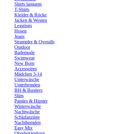
Shirts langarm
T-Shirts
Kleider & Röcke
Jacken & Westen
Leggings
Hosen
Jeans
Strampler & Overalls
Outdoor
Bademode
Swimwear
New Born
Accessoires
Mädchen 3-14
Unterwäsche
Unterhemden
BH & Bustiers
Slips
Panties & Hipster
Winterwäsche
Nachtwäsche
Schlafanzüge
Nachthemden
Easy Mix
Oberbekleidung