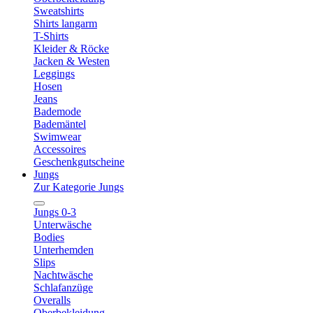
Sweatshirts
Shirts langarm
T-Shirts
Kleider & Röcke
Jacken & Westen
Leggings
Hosen
Jeans
Bademode
Bademäntel
Swimwear
Accessoires
Geschenkgutscheine
Jungs
Zur Kategorie Jungs
Jungs 0-3
Unterwäsche
Bodies
Unterhemden
Slips
Nachtwäsche
Schlafanzüge
Overalls
Oberbekleidung