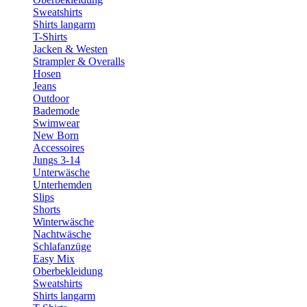
Sweatshirts
Shirts langarm
T-Shirts
Jacken & Westen
Strampler & Overalls
Hosen
Jeans
Outdoor
Bademode
Swimwear
New Born
Accessoires
Jungs 3-14
Unterwäsche
Unterhemden
Slips
Shorts
Winterwäsche
Nachtwäsche
Schlafanzüge
Easy Mix
Oberbekleidung
Sweatshirts
Shirts langarm