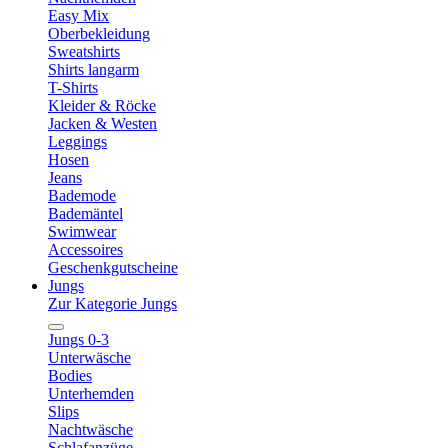
Easy Mix
Oberbekleidung
Sweatshirts
Shirts langarm
T-Shirts
Kleider & Röcke
Jacken & Westen
Leggings
Hosen
Jeans
Bademode
Bademäntel
Swimwear
Accessoires
Geschenkgutscheine
Jungs
Zur Kategorie Jungs
Jungs 0-3
Unterwäsche
Bodies
Unterhemden
Slips
Nachtwäsche
Schlafanzüge