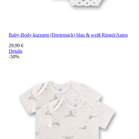
Baby-Body kurzarm (Dreierpack) blau & weiß Ringel/Autos
29,99 €
Details
-50%