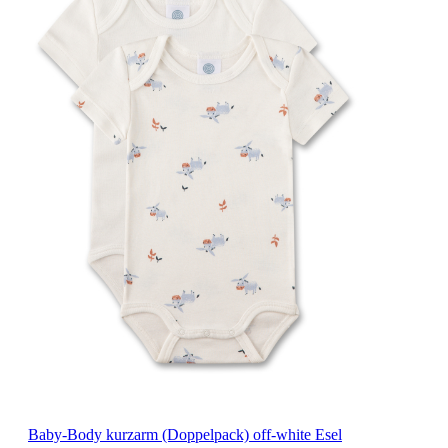
Baby-Body kurzarm (Doppelpack) off-white Esel