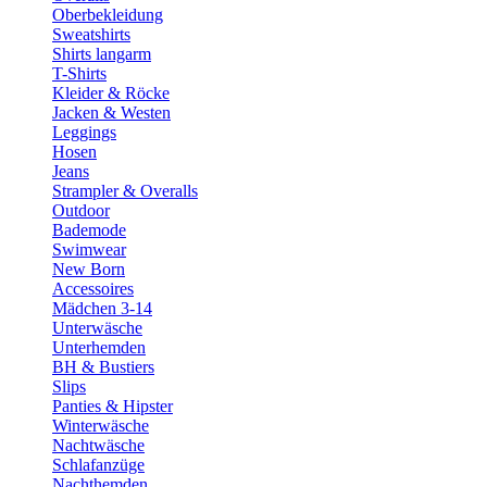
Oberbekleidung
Sweatshirts
Shirts langarm
T-Shirts
Kleider & Röcke
Jacken & Westen
Leggings
Hosen
Jeans
Strampler & Overalls
Outdoor
Bademode
Swimwear
New Born
Accessoires
Mädchen 3-14
Unterwäsche
Unterhemden
BH & Bustiers
Slips
Panties & Hipster
Winterwäsche
Nachtwäsche
Schlafanzüge
Nachthemden