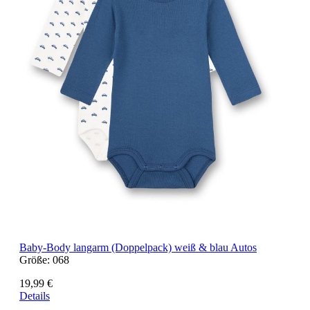
Baby-Body langarm (Doppelpack) weiß & blau Autos
Größe:
068
19,99 €
Details