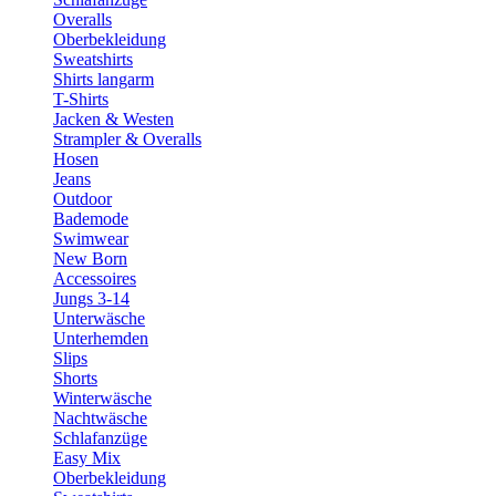
Overalls
Oberbekleidung
Sweatshirts
Shirts langarm
T-Shirts
Jacken & Westen
Strampler & Overalls
Hosen
Jeans
Outdoor
Bademode
Swimwear
New Born
Accessoires
Jungs 3-14
Unterwäsche
Unterhemden
Slips
Shorts
Winterwäsche
Nachtwäsche
Schlafanzüge
Easy Mix
Oberbekleidung