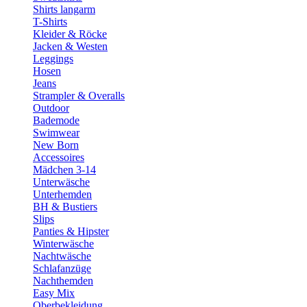
Shirts langarm
T-Shirts
Kleider & Röcke
Jacken & Westen
Leggings
Hosen
Jeans
Strampler & Overalls
Outdoor
Bademode
Swimwear
New Born
Accessoires
Mädchen 3-14
Unterwäsche
Unterhemden
BH & Bustiers
Slips
Panties & Hipster
Winterwäsche
Nachtwäsche
Schlafanzüge
Nachthemden
Easy Mix
Oberbekleidung