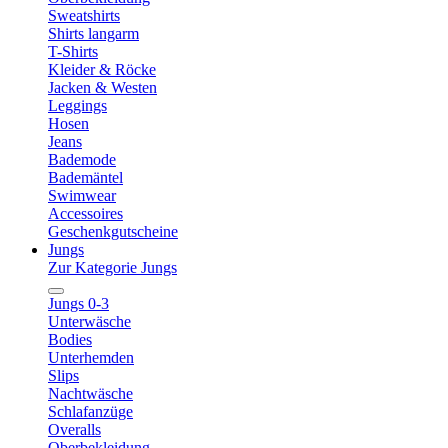
Sweatshirts
Shirts langarm
T-Shirts
Kleider & Röcke
Jacken & Westen
Leggings
Hosen
Jeans
Bademode
Bademäntel
Swimwear
Accessoires
Geschenkgutscheine
Jungs
Zur Kategorie Jungs
Jungs 0-3
Unterwäsche
Bodies
Unterhemden
Slips
Nachtwäsche
Schlafanzüge
Overalls
Oberbekleidung