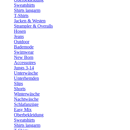
Sweatshirts
Shirts langarm
T-Shirts
Jacken & Westen
Strampler & Overalls
Hosen
Jeans
Outdoor
Bademode
Swimwear
New Born
Accessoires
Jungs 3-14
Unterwäsche
Unterhemden
Slips
Shorts
Winterwäsche
Nachtwäsche
Schlafanzüge
Easy Mix
Oberbekleidung
Sweatshirts
Shirts langarm