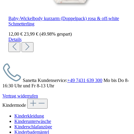
Baby-Wickelbody kurzarm (Doppelpack) rosa & off-white
Schmetterling
12,00 €
23,99 €
(49.98% gespart)
Details
Sanetta Kundenservice:
+49 7431 639 300
Mo bis Do 8-
16:30 Uhr und Fr 8-13 Uhr
Vertrag widerrufen
Kindermode
Kinderkleidung
Kinderunterwäsche
Kinderschlafanzüge
Kinderbademäntel