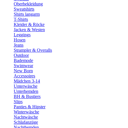
Oberbekleidung
Sweatshirts
Shirts langarm
T-Shirts
Kleider & Röcke
Jacken & Westen
Leggings
Hosen
Jeans
Strampler & Overalls
Outdoor
Bademode
Swimwear
New Born
Accessoires
Mädchen 3-14
Unterwäsche
Unterhemden
BH & Bustiers
Slips
Panties & Hipster
Winterwäsche
Nachtwäsche
Schlafanzüge
Nachthemden