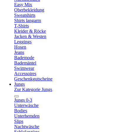
Easy Mix
Oberbekleidung
Sweatshirts
Shirts langarm
T-Shirts
Kleider & Röcke
Jacken & Westen
Leggings
Hosen
Jeans
Bademode
Bademäntel
Swimwear
Accessoires
Geschenkgutscheine
Jungs
Zur Kategorie Jungs
Jungs 0-3
Unterwäsche
Bodies
Unterhemden
Slips
Nachtwäsche
Schlafanzüge