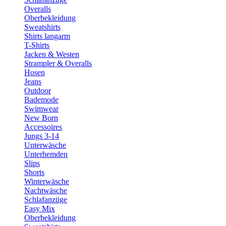
Overalls
Oberbekleidung
Sweatshirts
Shirts langarm
T-Shirts
Jacken & Westen
Strampler & Overalls
Hosen
Jeans
Outdoor
Bademode
Swimwear
New Born
Accessoires
Jungs 3-14
Unterwäsche
Unterhemden
Slips
Shorts
Winterwäsche
Nachtwäsche
Schlafanzüge
Easy Mix
Oberbekleidung