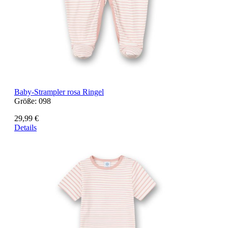
Baby-Strampler rosa Ringel
Größe:
098
29,99 €
Details