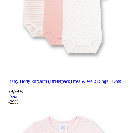
Baby-Body kurzarm (Dreierpack) rosa & weiß Ringel, Dots
29,99 €
Details
-29%