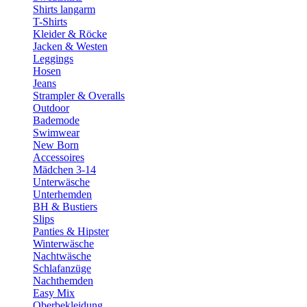
Shirts langarm
T-Shirts
Kleider & Röcke
Jacken & Westen
Leggings
Hosen
Jeans
Strampler & Overalls
Outdoor
Bademode
Swimwear
New Born
Accessoires
Mädchen 3-14
Unterwäsche
Unterhemden
BH & Bustiers
Slips
Panties & Hipster
Winterwäsche
Nachtwäsche
Schlafanzüge
Nachthemden
Easy Mix
Oberbekleidung