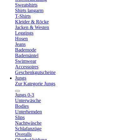
Sweatshirts
Shirts langarm
T-Shirts
Kleider & Röcke
Jacken & Westen
Leggings
Hosen
Jeans
Bademode
Bademäntel
Swimwear
Accessoires
Geschenkgutscheine
Jungs
Zur Kategorie Jungs
Jungs 0-3
Unterwäsche
Bodies
Unterhemden
Slips
Nachtwäsche
Schlafanzüge
Overalls
Oberbekleidung