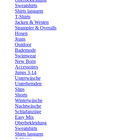
Sweatshirts
Shirts langarm
T-Shirts
Jacken & Westen
Strampler & Overalls
Hosen
Jeans
Outdoor
Bademode
Swimwear
New Born
Accessoires
Jungs 3-14
Unterwäsche
Unterhemden
Slips
Shorts
Winterwäsche
Nachtwäsche
Schlafanzüge
Easy Mix
Oberbekleidung
Sweatshirts
Shirts langarm