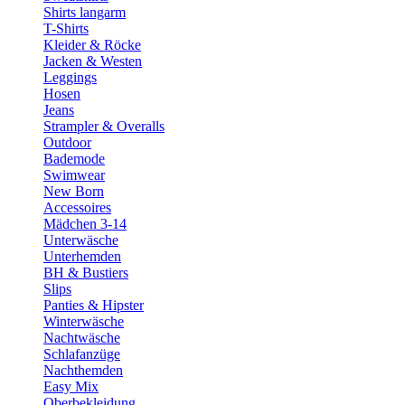
Shirts langarm
T-Shirts
Kleider & Röcke
Jacken & Westen
Leggings
Hosen
Jeans
Strampler & Overalls
Outdoor
Bademode
Swimwear
New Born
Accessoires
Mädchen 3-14
Unterwäsche
Unterhemden
BH & Bustiers
Slips
Panties & Hipster
Winterwäsche
Nachtwäsche
Schlafanzüge
Nachthemden
Easy Mix
Oberbekleidung