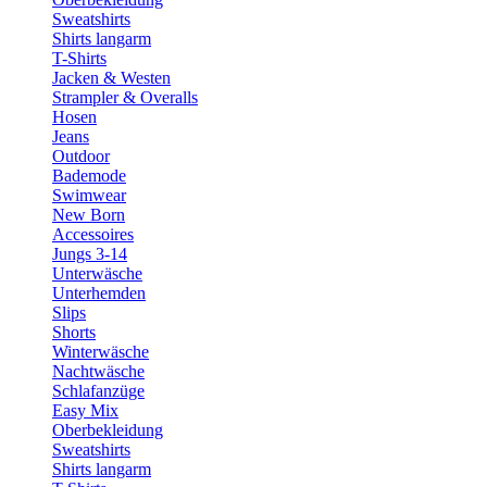
Sweatshirts
Shirts langarm
T-Shirts
Jacken & Westen
Strampler & Overalls
Hosen
Jeans
Outdoor
Bademode
Swimwear
New Born
Accessoires
Jungs 3-14
Unterwäsche
Unterhemden
Slips
Shorts
Winterwäsche
Nachtwäsche
Schlafanzüge
Easy Mix
Oberbekleidung
Sweatshirts
Shirts langarm