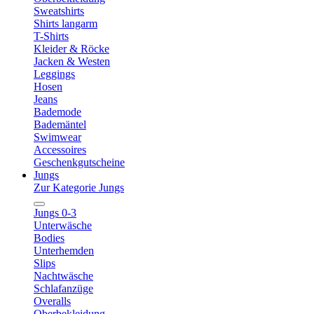
Sweatshirts
Shirts langarm
T-Shirts
Kleider & Röcke
Jacken & Westen
Leggings
Hosen
Jeans
Bademode
Bademäntel
Swimwear
Accessoires
Geschenkgutscheine
Jungs
Zur Kategorie Jungs
Jungs 0-3
Unterwäsche
Bodies
Unterhemden
Slips
Nachtwäsche
Schlafanzüge
Overalls
Oberbekleidung