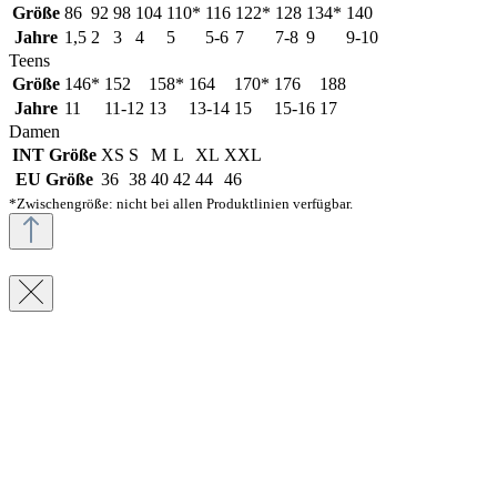
Größe
86
92
98
104
110*
116
122*
128
134*
140
Jahre
1,5
2
3
4
5
5-6
7
7-8
9
9-10
Teens
Größe
146*
152
158*
164
170*
176
188
Jahre
11
11-12
13
13-14
15
15-16
17
Damen
INT Größe
XS
S
M
L
XL
XXL
EU Größe
36
38
40
42
44
46
*Zwischengröße: nicht bei allen Produktlinien verfügbar.