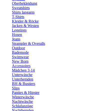
Oberbekleidung
Sweatshirts
Shirts langarm
T-Shirts
Kleider & Röcke
Jacken & Westen
Leggings
Hosen
Jeans
Strampler & Overalls
Outdoor
Bademode
Swimwear
New Born
Accessoires
Mädchen 3-14
Unterwäsche
Unterhemden
BH & Bustiers
Slips
Panties & Hipster
Winterwäsche
Nachtwäsche
Schlafanzüge
Nachthemden