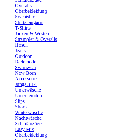
Overalls
Oberbekleidung
Sweatshirts
Shirts langarm
T-Shirts
Jacken & Westen
Strampler & Overalls
Hosen
Jeans
Outdoor
Bademode
Swimwear
New Born
Accessoires
Jungs 3-14
Unterwäsche
Unterhemden
Slips
Shorts
Winterwäsche
Nachtwäsche
Schlafanzüge
Easy Mix
Oberbekleidung