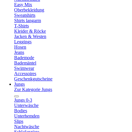
Easy Mix
Oberbekleidung
Sweatshirts
Shirts langarm
T-Shirts
Kleider & Röcke
Jacken & Westen
Leggings
Hosen
Jeans
Bademode
Bademäntel
Swimwear
Accessoires
Geschenkgutscheine
Jungs
Zur Kategorie Jungs
Jungs 0-3
Unterwäsche
Bodies
Unterhemden
Slips
Nachtwäsche
Schlafanzüge