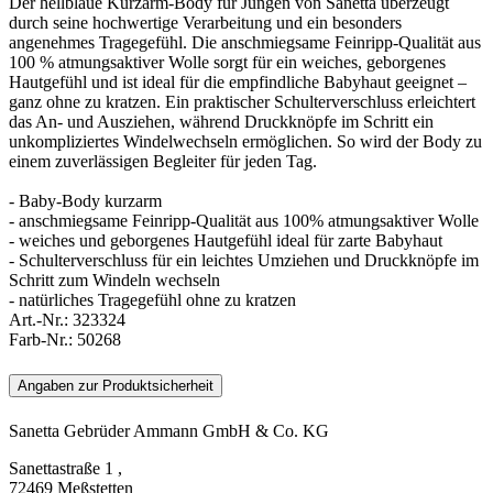
Der hellblaue Kurzarm-Body für Jungen von Sanetta überzeugt
durch seine hochwertige Verarbeitung und ein besonders
angenehmes Tragegefühl. Die anschmiegsame Feinripp-Qualität aus
100 % atmungsaktiver Wolle sorgt für ein weiches, geborgenes
Hautgefühl und ist ideal für die empfindliche Babyhaut geeignet –
ganz ohne zu kratzen. Ein praktischer Schulterverschluss erleichtert
das An- und Ausziehen, während Druckknöpfe im Schritt ein
unkompliziertes Windelwechseln ermöglichen. So wird der Body zu
einem zuverlässigen Begleiter für jeden Tag.
- Baby-Body kurzarm
- anschmiegsame Feinripp-Qualität aus 100% atmungsaktiver Wolle
- weiches und geborgenes Hautgefühl ideal für zarte Babyhaut
- Schulterverschluss für ein leichtes Umziehen und Druckknöpfe im
Schritt zum Windeln wechseln
- natürliches Tragegefühl ohne zu kratzen
Art.-Nr.:
323324
Farb-Nr.:
50268
Angaben zur Produktsicherheit
Sanetta Gebrüder Ammann GmbH & Co. KG
Sanettastraße 1 ,
72469 Meßstetten