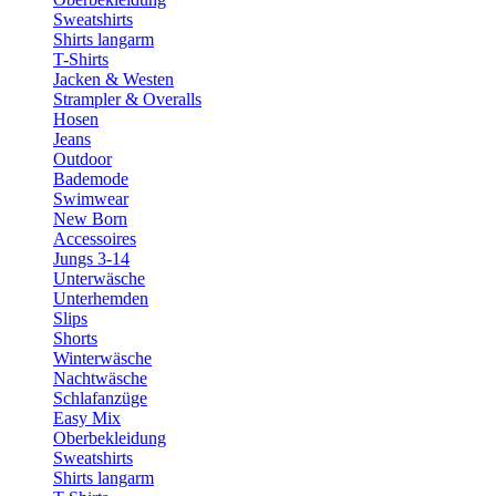
Sweatshirts
Shirts langarm
T-Shirts
Jacken & Westen
Strampler & Overalls
Hosen
Jeans
Outdoor
Bademode
Swimwear
New Born
Accessoires
Jungs 3-14
Unterwäsche
Unterhemden
Slips
Shorts
Winterwäsche
Nachtwäsche
Schlafanzüge
Easy Mix
Oberbekleidung
Sweatshirts
Shirts langarm