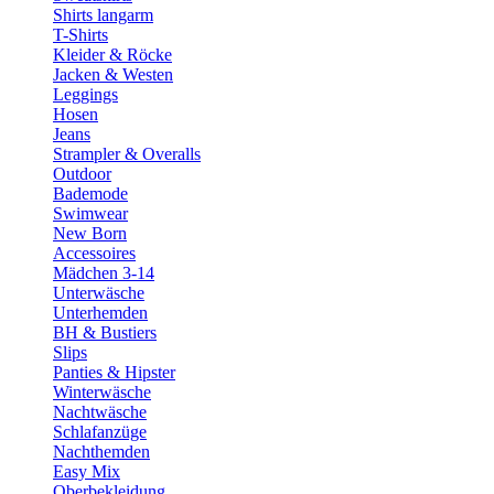
Shirts langarm
T-Shirts
Kleider & Röcke
Jacken & Westen
Leggings
Hosen
Jeans
Strampler & Overalls
Outdoor
Bademode
Swimwear
New Born
Accessoires
Mädchen 3-14
Unterwäsche
Unterhemden
BH & Bustiers
Slips
Panties & Hipster
Winterwäsche
Nachtwäsche
Schlafanzüge
Nachthemden
Easy Mix
Oberbekleidung