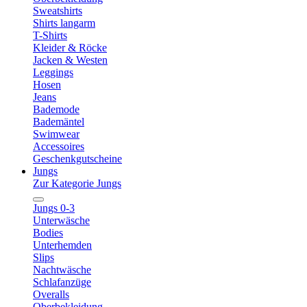
Sweatshirts
Shirts langarm
T-Shirts
Kleider & Röcke
Jacken & Westen
Leggings
Hosen
Jeans
Bademode
Bademäntel
Swimwear
Accessoires
Geschenkgutscheine
Jungs
Zur Kategorie Jungs
Jungs 0-3
Unterwäsche
Bodies
Unterhemden
Slips
Nachtwäsche
Schlafanzüge
Overalls
Oberbekleidung