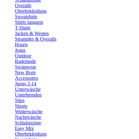
Overalls
Oberbekleidung
Sweatshirts
Shirts langarm
T-Shirts
Jacken & Westen
Strampler & Overalls
Hosen
Jeans
Outdoor
Bademode
Swimwear
New Born
Accessoires
Jungs 3-14
Unterwäsche
Unterhemden
Slips
Shorts
Winterwäsche
Nachtwäsche
Schlafanzüge
Easy Mix
Oberbekleidung