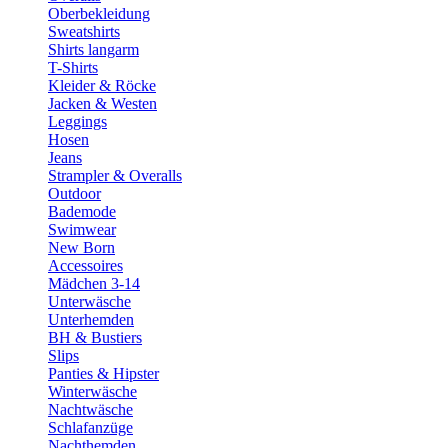
Oberbekleidung
Sweatshirts
Shirts langarm
T-Shirts
Kleider & Röcke
Jacken & Westen
Leggings
Hosen
Jeans
Strampler & Overalls
Outdoor
Bademode
Swimwear
New Born
Accessoires
Mädchen 3-14
Unterwäsche
Unterhemden
BH & Bustiers
Slips
Panties & Hipster
Winterwäsche
Nachtwäsche
Schlafanzüge
Nachthemden