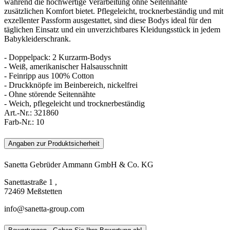
während die hochwertige Verarbeitung ohne Seitennähte
zusätzlichen Komfort bietet. Pflegeleicht, trocknerbeständig und mit
exzellenter Passform ausgestattet, sind diese Bodys ideal für den
täglichen Einsatz und ein unverzichtbares Kleidungsstück in jedem
Babykleiderschrank.
- Doppelpack: 2 Kurzarm-Bodys
- Weiß, amerikanischer Halsausschnitt
- Feinripp aus 100% Cotton
- Druckknöpfe im Beinbereich, nickelfrei
- Ohne störende Seitennähte
- Weich, pflegeleicht und trocknerbeständig
Art.-Nr.:
321860
Farb-Nr.:
10
Angaben zur Produktsicherheit
Sanetta Gebrüder Ammann GmbH & Co. KG
Sanettastraße 1 ,
72469 Meßstetten
info@sanetta-group.com