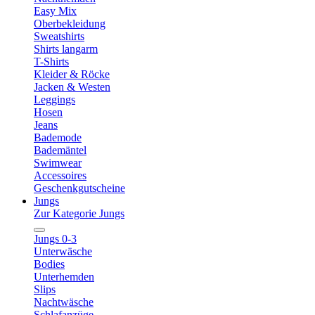
Easy Mix
Oberbekleidung
Sweatshirts
Shirts langarm
T-Shirts
Kleider & Röcke
Jacken & Westen
Leggings
Hosen
Jeans
Bademode
Bademäntel
Swimwear
Accessoires
Geschenkgutscheine
Jungs
Zur Kategorie Jungs
Jungs 0-3
Unterwäsche
Bodies
Unterhemden
Slips
Nachtwäsche
Schlafanzüge