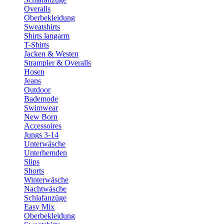
Overalls
Oberbekleidung
Sweatshirts
Shirts langarm
T-Shirts
Jacken & Westen
Strampler & Overalls
Hosen
Jeans
Outdoor
Bademode
Swimwear
New Born
Accessoires
Jungs 3-14
Unterwäsche
Unterhemden
Slips
Shorts
Winterwäsche
Nachtwäsche
Schlafanzüge
Easy Mix
Oberbekleidung