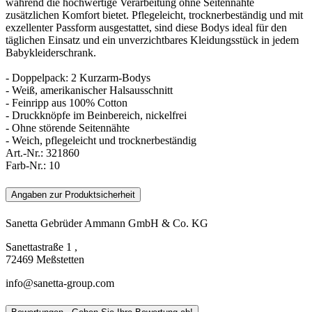
während die hochwertige Verarbeitung ohne Seitennähte
zusätzlichen Komfort bietet. Pflegeleicht, trocknerbeständig und mit
exzellenter Passform ausgestattet, sind diese Bodys ideal für den
täglichen Einsatz und ein unverzichtbares Kleidungsstück in jedem
Babykleiderschrank.
- Doppelpack: 2 Kurzarm-Bodys
- Weiß, amerikanischer Halsausschnitt
- Feinripp aus 100% Cotton
- Druckknöpfe im Beinbereich, nickelfrei
- Ohne störende Seitennähte
- Weich, pflegeleicht und trocknerbeständig
Art.-Nr.:
321860
Farb-Nr.:
10
Angaben zur Produktsicherheit
Sanetta Gebrüder Ammann GmbH & Co. KG
Sanettastraße 1 ,
72469 Meßstetten
info@sanetta-group.com