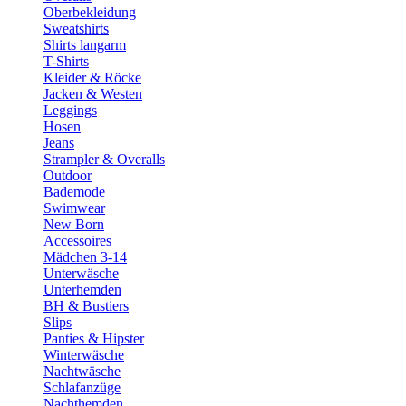
Oberbekleidung
Sweatshirts
Shirts langarm
T-Shirts
Kleider & Röcke
Jacken & Westen
Leggings
Hosen
Jeans
Strampler & Overalls
Outdoor
Bademode
Swimwear
New Born
Accessoires
Mädchen 3-14
Unterwäsche
Unterhemden
BH & Bustiers
Slips
Panties & Hipster
Winterwäsche
Nachtwäsche
Schlafanzüge
Nachthemden