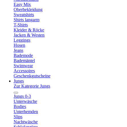
Easy Mix
Oberbekleidung
Sweatshirts
Shirts langarm
T-Shirts
Kleider & Röcke
Jacken & Westen
Leggings
Hosen
Jeans
Bademode
Bademäntel
Swimwear
Accessoires
Geschenkgutscheine
Jungs
Zur Kategorie Jungs
Jungs 0-3
Unterwäsche
Bodies
Unterhemden
Slips
Nachtwäsche
Schlafanzüge