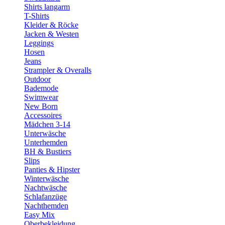
Shirts langarm
T-Shirts
Kleider & Röcke
Jacken & Westen
Leggings
Hosen
Jeans
Strampler & Overalls
Outdoor
Bademode
Swimwear
New Born
Accessoires
Mädchen 3-14
Unterwäsche
Unterhemden
BH & Bustiers
Slips
Panties & Hipster
Winterwäsche
Nachtwäsche
Schlafanzüge
Nachthemden
Easy Mix
Oberbekleidung