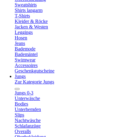
Sweatshirts
Shirts langarm
T-Shirts
Kleider & Röcke
Jacken & Westen
Leggings
Hosen
Jeans
Bademode
Bademäntel
Swimwear
Accessoires
Geschenkgutscheine
Jungs
Zur Kategorie Jungs
Jungs 0-3
Unterwäsche
Bodies
Unterhemden
Slips
Nachtwäsche
Schlafanzüge
Overalls
Oberbekleidung