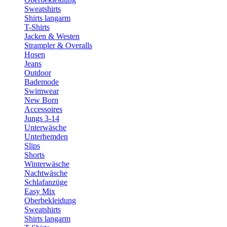
Sweatshirts
Shirts langarm
T-Shirts
Jacken & Westen
Strampler & Overalls
Hosen
Jeans
Outdoor
Bademode
Swimwear
New Born
Accessoires
Jungs 3-14
Unterwäsche
Unterhemden
Slips
Shorts
Winterwäsche
Nachtwäsche
Schlafanzüge
Easy Mix
Oberbekleidung
Sweatshirts
Shirts langarm