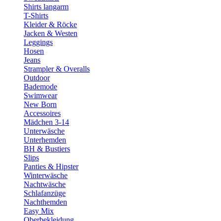
Shirts langarm
T-Shirts
Kleider & Röcke
Jacken & Westen
Leggings
Hosen
Jeans
Strampler & Overalls
Outdoor
Bademode
Swimwear
New Born
Accessoires
Mädchen 3-14
Unterwäsche
Unterhemden
BH & Bustiers
Slips
Panties & Hipster
Winterwäsche
Nachtwäsche
Schlafanzüge
Nachthemden
Easy Mix
Oberbekleidung