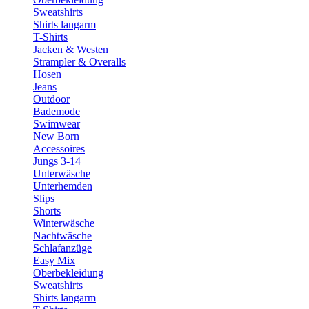
Sweatshirts
Shirts langarm
T-Shirts
Jacken & Westen
Strampler & Overalls
Hosen
Jeans
Outdoor
Bademode
Swimwear
New Born
Accessoires
Jungs 3-14
Unterwäsche
Unterhemden
Slips
Shorts
Winterwäsche
Nachtwäsche
Schlafanzüge
Easy Mix
Oberbekleidung
Sweatshirts
Shirts langarm