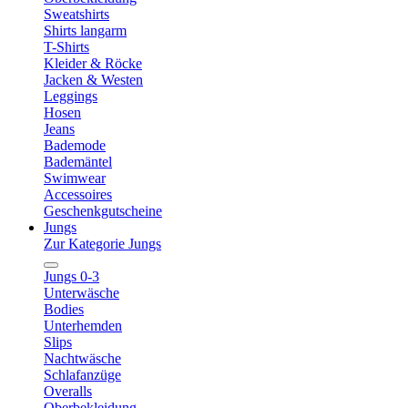
Sweatshirts
Shirts langarm
T-Shirts
Kleider & Röcke
Jacken & Westen
Leggings
Hosen
Jeans
Bademode
Bademäntel
Swimwear
Accessoires
Geschenkgutscheine
Jungs
Zur Kategorie Jungs
Jungs 0-3
Unterwäsche
Bodies
Unterhemden
Slips
Nachtwäsche
Schlafanzüge
Overalls
Oberbekleidung