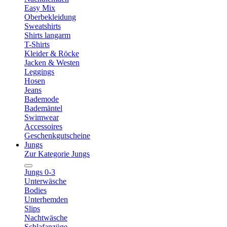
Easy Mix
Oberbekleidung
Sweatshirts
Shirts langarm
T-Shirts
Kleider & Röcke
Jacken & Westen
Leggings
Hosen
Jeans
Bademode
Bademäntel
Swimwear
Accessoires
Geschenkgutscheine
Jungs
Zur Kategorie Jungs
Jungs 0-3
Unterwäsche
Bodies
Unterhemden
Slips
Nachtwäsche
Schlafanzüge