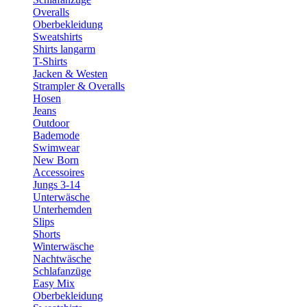
Overalls
Oberbekleidung
Sweatshirts
Shirts langarm
T-Shirts
Jacken & Westen
Strampler & Overalls
Hosen
Jeans
Outdoor
Bademode
Swimwear
New Born
Accessoires
Jungs 3-14
Unterwäsche
Unterhemden
Slips
Shorts
Winterwäsche
Nachtwäsche
Schlafanzüge
Easy Mix
Oberbekleidung