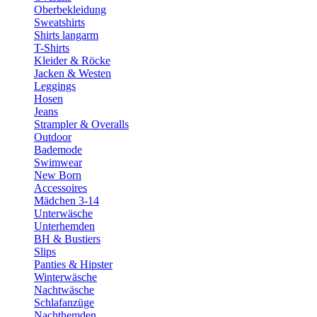
Oberbekleidung
Sweatshirts
Shirts langarm
T-Shirts
Kleider & Röcke
Jacken & Westen
Leggings
Hosen
Jeans
Strampler & Overalls
Outdoor
Bademode
Swimwear
New Born
Accessoires
Mädchen 3-14
Unterwäsche
Unterhemden
BH & Bustiers
Slips
Panties & Hipster
Winterwäsche
Nachtwäsche
Schlafanzüge
Nachthemden