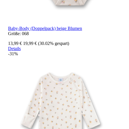
Baby-Body (Doppelpack) beige Blumen
Größe:
068
13,99 €
19,99 €
(30.02% gespart)
Details
-31%