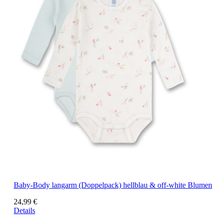
Baby-Body langarm (Doppelpack) hellblau & off-white Blumen
24,99 €
Details