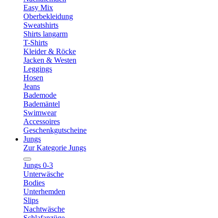
Easy Mix
Oberbekleidung
Sweatshirts
Shirts langarm
T-Shirts
Kleider & Röcke
Jacken & Westen
Leggings
Hosen
Jeans
Bademode
Bademäntel
Swimwear
Accessoires
Geschenkgutscheine
Jungs
Zur Kategorie Jungs
Jungs 0-3
Unterwäsche
Bodies
Unterhemden
Slips
Nachtwäsche
Schlafanzüge