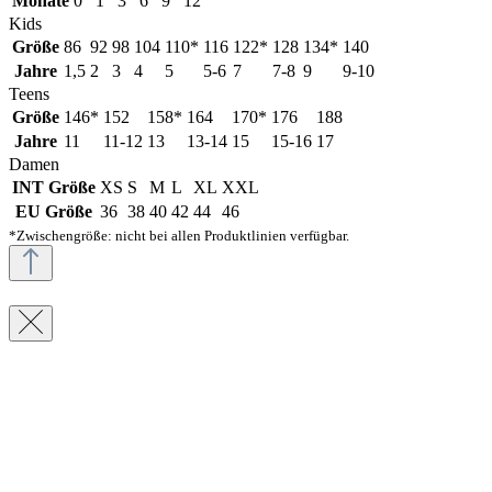
Monate
0
1
3
6
9
12
Kids
Größe
86
92
98
104
110*
116
122*
128
134*
140
Jahre
1,5
2
3
4
5
5-6
7
7-8
9
9-10
Teens
Größe
146*
152
158*
164
170*
176
188
Jahre
11
11-12
13
13-14
15
15-16
17
Damen
INT Größe
XS
S
M
L
XL
XXL
EU Größe
36
38
40
42
44
46
*Zwischengröße: nicht bei allen Produktlinien verfügbar.