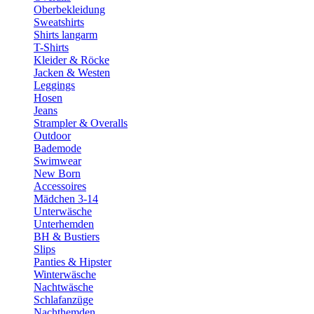
Oberbekleidung
Sweatshirts
Shirts langarm
T-Shirts
Kleider & Röcke
Jacken & Westen
Leggings
Hosen
Jeans
Strampler & Overalls
Outdoor
Bademode
Swimwear
New Born
Accessoires
Mädchen 3-14
Unterwäsche
Unterhemden
BH & Bustiers
Slips
Panties & Hipster
Winterwäsche
Nachtwäsche
Schlafanzüge
Nachthemden