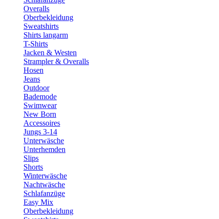
Overalls
Oberbekleidung
Sweatshirts
Shirts langarm
T-Shirts
Jacken & Westen
Strampler & Overalls
Hosen
Jeans
Outdoor
Bademode
Swimwear
New Born
Accessoires
Jungs 3-14
Unterwäsche
Unterhemden
Slips
Shorts
Winterwäsche
Nachtwäsche
Schlafanzüge
Easy Mix
Oberbekleidung