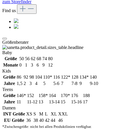
zum Storefinder
Find us
Größenberater
Baby
Größe
50
56
62
68
74
80
Monate
0
1
3
6
9
12
Kids
Größe
86
92
98
104
110*
116
122*
128
134*
140
Jahre
1,5
2
3
4
5
5-6
7
7-8
9
9-10
Teens
Größe
146*
152
158*
164
170*
176
188
Jahre
11
11-12
13
13-14
15
15-16
17
Damen
INT Größe
XS
S
M
L
XL
XXL
EU Größe
36
38
40
42
44
46
*Zwischengröße: nicht bei allen Produktlinien verfügbar.