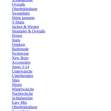
Overalls
Oberbekleidung
Sweatshirts
Shirts langarm
T-Shirts
Jacken & Westen
Strampler & Overalls
Hosen
Jeans
Outdoor
Bademode
Swimwear
New Born
Accessoires
Jungs 3-14
Unterwäsche
Unterhemden
Slips
Shorts
Winterwäsche
Nachtwäsche
Schlafanzüge
Easy Mix
Oberbekleidung