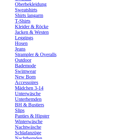
Oberbekleidung
Sweatshirts
Shirts langarm
T-Shirts
Kleider & Röcke
Jacken & Westen
Leggings
Hosen
Jeans
Strampler & Overalls
Outdoor
Bademode
Swimwear
New Born
Accessoires
Mädchen 3-14
Unterwäsche
Unterhemden
BH & Bustiers
Slips
Panties & Hipster
Winterwäsche
Nachtwäsche
Schlafanzüge
Nachthemden