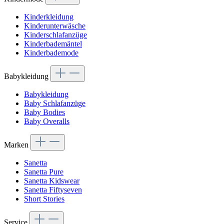
Kinderkleidung
Kinderunterwäsche
Kinderschlafanzüge
Kinderbademäntel
Kinderbademode
Babykleidung
Babykleidung
Baby Schlafanzüge
Baby Bodies
Baby Overalls
Marken
Sanetta
Sanetta Pure
Sanetta Kidswear
Sanetta Fiftyseven
Short Stories
Service