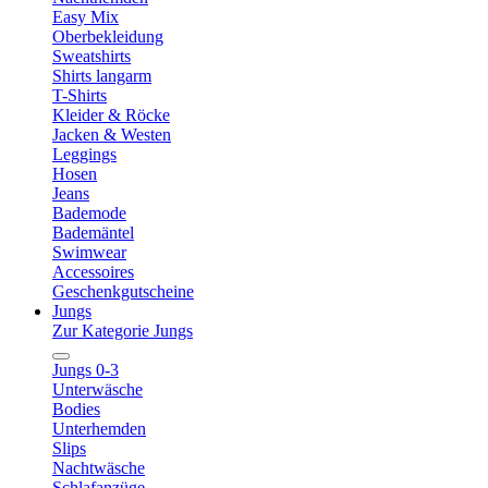
Easy Mix
Oberbekleidung
Sweatshirts
Shirts langarm
T-Shirts
Kleider & Röcke
Jacken & Westen
Leggings
Hosen
Jeans
Bademode
Bademäntel
Swimwear
Accessoires
Geschenkgutscheine
Jungs
Zur Kategorie Jungs
Jungs 0-3
Unterwäsche
Bodies
Unterhemden
Slips
Nachtwäsche
Schlafanzüge