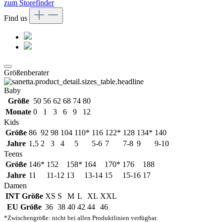
zum Storefinder
Find us
Größenberater
Baby
Größe
50
56
62
68
74
80
Monate
0
1
3
6
9
12
Kids
Größe
86
92
98
104
110*
116
122*
128
134*
140
Jahre
1,5
2
3
4
5
5-6
7
7-8
9
9-10
Teens
Größe
146*
152
158*
164
170*
176
188
Jahre
11
11-12
13
13-14
15
15-16
17
Damen
INT Größe
XS
S
M
L
XL
XXL
EU Größe
36
38
40
42
44
46
*Zwischengröße: nicht bei allen Produktlinien verfügbar.