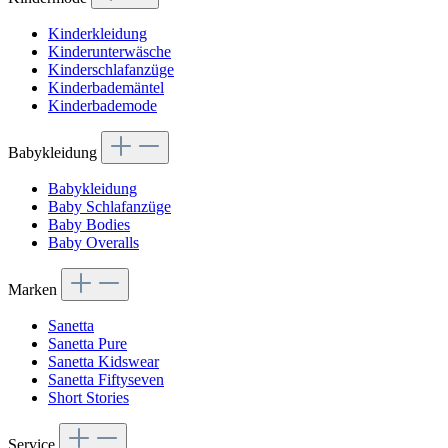
Kinderkleidung
Kinderunterwäsche
Kinderschlafanzüge
Kinderbademäntel
Kinderbademode
Babykleidung
Babykleidung
Baby Schlafanzüge
Baby Bodies
Baby Overalls
Marken
Sanetta
Sanetta Pure
Sanetta Kidswear
Sanetta Fiftyseven
Short Stories
Service