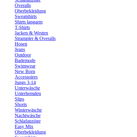
Overalls
Oberbekleidung
Sweatshirts
Shirts langarm
T-Shirts
Jacken & Westen
Strampler & Overalls
Hosen
Jeans
Outdoor
Bademode
Swimwear
New Born
Accessoires
Jungs 3-14
Unterwäsche
Unterhemden
Slips
Shorts
Winterwäsche
Nachtwäsche
Schlafanzüge
Easy Mix
Oberbekleidung