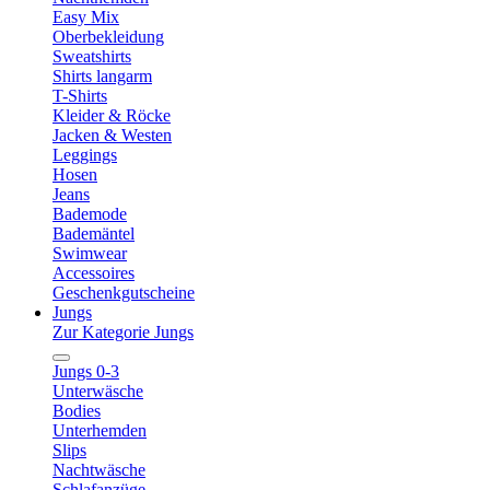
Easy Mix
Oberbekleidung
Sweatshirts
Shirts langarm
T-Shirts
Kleider & Röcke
Jacken & Westen
Leggings
Hosen
Jeans
Bademode
Bademäntel
Swimwear
Accessoires
Geschenkgutscheine
Jungs
Zur Kategorie Jungs
Jungs 0-3
Unterwäsche
Bodies
Unterhemden
Slips
Nachtwäsche
Schlafanzüge