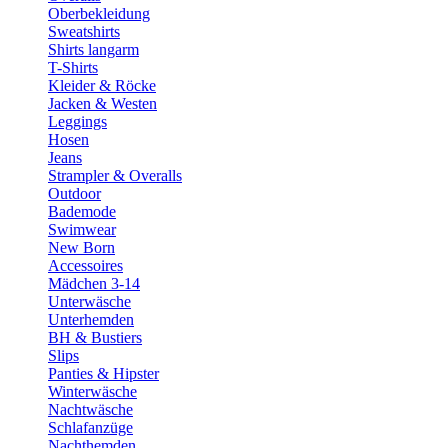
Oberbekleidung
Sweatshirts
Shirts langarm
T-Shirts
Kleider & Röcke
Jacken & Westen
Leggings
Hosen
Jeans
Strampler & Overalls
Outdoor
Bademode
Swimwear
New Born
Accessoires
Mädchen 3-14
Unterwäsche
Unterhemden
BH & Bustiers
Slips
Panties & Hipster
Winterwäsche
Nachtwäsche
Schlafanzüge
Nachthemden