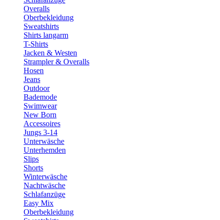
Overalls
Oberbekleidung
Sweatshirts
Shirts langarm
T-Shirts
Jacken & Westen
Strampler & Overalls
Hosen
Jeans
Outdoor
Bademode
Swimwear
New Born
Accessoires
Jungs 3-14
Unterwäsche
Unterhemden
Slips
Shorts
Winterwäsche
Nachtwäsche
Schlafanzüge
Easy Mix
Oberbekleidung