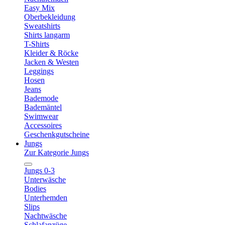
Easy Mix
Oberbekleidung
Sweatshirts
Shirts langarm
T-Shirts
Kleider & Röcke
Jacken & Westen
Leggings
Hosen
Jeans
Bademode
Bademäntel
Swimwear
Accessoires
Geschenkgutscheine
Jungs
Zur Kategorie Jungs
Jungs 0-3
Unterwäsche
Bodies
Unterhemden
Slips
Nachtwäsche
Schlafanzüge