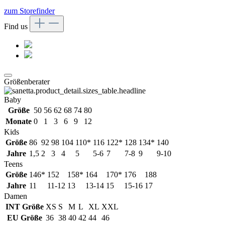
zum Storefinder
Find us
Größenberater
Baby
Größe
50
56
62
68
74
80
Monate
0
1
3
6
9
12
Kids
Größe
86
92
98
104
110*
116
122*
128
134*
140
Jahre
1,5
2
3
4
5
5-6
7
7-8
9
9-10
Teens
Größe
146*
152
158*
164
170*
176
188
Jahre
11
11-12
13
13-14
15
15-16
17
Damen
INT Größe
XS
S
M
L
XL
XXL
EU Größe
36
38
40
42
44
46