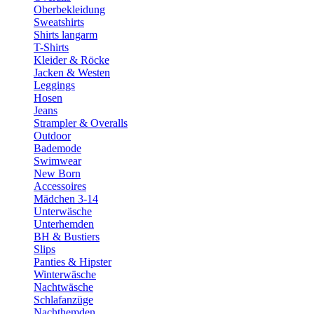
Oberbekleidung
Sweatshirts
Shirts langarm
T-Shirts
Kleider & Röcke
Jacken & Westen
Leggings
Hosen
Jeans
Strampler & Overalls
Outdoor
Bademode
Swimwear
New Born
Accessoires
Mädchen 3-14
Unterwäsche
Unterhemden
BH & Bustiers
Slips
Panties & Hipster
Winterwäsche
Nachtwäsche
Schlafanzüge
Nachthemden