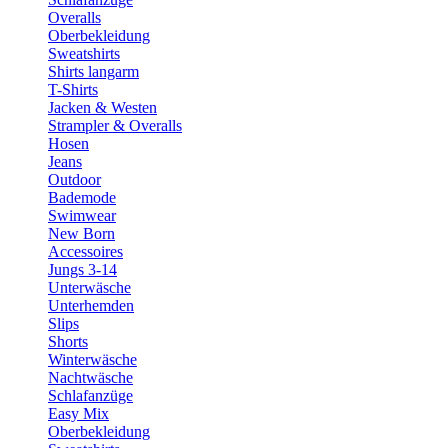
Overalls
Oberbekleidung
Sweatshirts
Shirts langarm
T-Shirts
Jacken & Westen
Strampler & Overalls
Hosen
Jeans
Outdoor
Bademode
Swimwear
New Born
Accessoires
Jungs 3-14
Unterwäsche
Unterhemden
Slips
Shorts
Winterwäsche
Nachtwäsche
Schlafanzüge
Easy Mix
Oberbekleidung