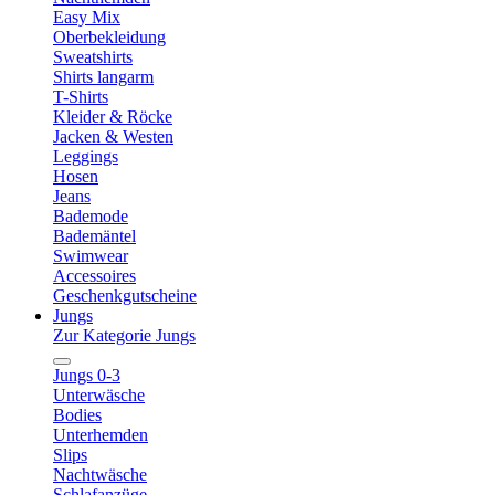
Easy Mix
Oberbekleidung
Sweatshirts
Shirts langarm
T-Shirts
Kleider & Röcke
Jacken & Westen
Leggings
Hosen
Jeans
Bademode
Bademäntel
Swimwear
Accessoires
Geschenkgutscheine
Jungs
Zur Kategorie Jungs
Jungs 0-3
Unterwäsche
Bodies
Unterhemden
Slips
Nachtwäsche
Schlafanzüge