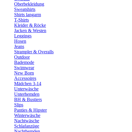
Oberbekleidung
Sweatshirts
Shirts langarm
T-Shirts
Kleider & Röcke
Jacken & Westen
Leggings
Hosen
Jeans
Strampler & Overalls
Outdoor
Bademode
Swimwear
New Born
Accessoires
Mädchen 3-14
Unterwäsche
Unterhemden
BH & Bustiers
Slips
Panties & Hipster
Winterwäsche
Nachtwäsche
Schlafanzüge
Nachthemden