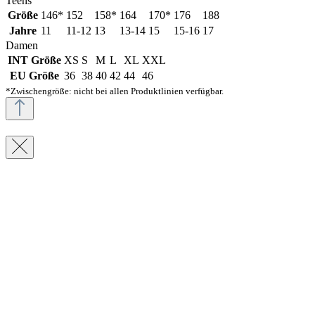
Teens
Größe
146*
152
158*
164
170*
176
188
Jahre
11
11-12
13
13-14
15
15-16
17
Damen
INT Größe
XS
S
M
L
XL
XXL
EU Größe
36
38
40
42
44
46
*Zwischengröße: nicht bei allen Produktlinien verfügbar.