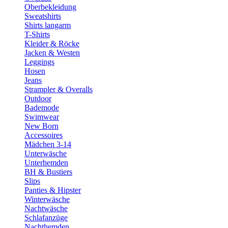
Oberbekleidung
Sweatshirts
Shirts langarm
T-Shirts
Kleider & Röcke
Jacken & Westen
Leggings
Hosen
Jeans
Strampler & Overalls
Outdoor
Bademode
Swimwear
New Born
Accessoires
Mädchen 3-14
Unterwäsche
Unterhemden
BH & Bustiers
Slips
Panties & Hipster
Winterwäsche
Nachtwäsche
Schlafanzüge
Nachthemden