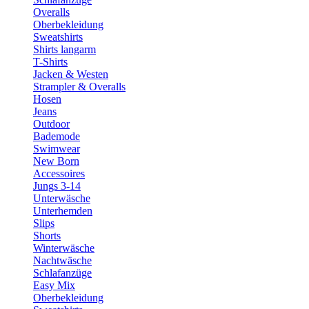
Overalls
Oberbekleidung
Sweatshirts
Shirts langarm
T-Shirts
Jacken & Westen
Strampler & Overalls
Hosen
Jeans
Outdoor
Bademode
Swimwear
New Born
Accessoires
Jungs 3-14
Unterwäsche
Unterhemden
Slips
Shorts
Winterwäsche
Nachtwäsche
Schlafanzüge
Easy Mix
Oberbekleidung