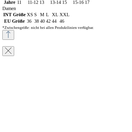
Jahre
11
11-12
13
13-14
15
15-16
17
Damen
INT Größe
XS
S
M
L
XL
XXL
EU Größe
36
38
40
42
44
46
*Zwischengröße: nicht bei allen Produktlinien verfügbar.