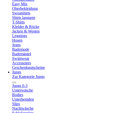
Easy Mix
Oberbekleidung
Sweatshirts
Shirts langarm
T-Shirts
Kleider & Röcke
Jacken & Westen
Leggings
Hosen
Jeans
Bademode
Bademäntel
Swimwear
Accessoires
Geschenkgutscheine
Jungs
Zur Kategorie Jungs
Jungs 0-3
Unterwäsche
Bodies
Unterhemden
Slips
Nachtwäsche
Schlafanzüge