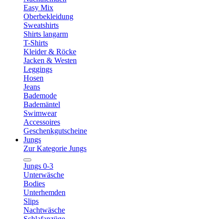
Easy Mix
Oberbekleidung
Sweatshirts
Shirts langarm
T-Shirts
Kleider & Röcke
Jacken & Westen
Leggings
Hosen
Jeans
Bademode
Bademäntel
Swimwear
Accessoires
Geschenkgutscheine
Jungs
Zur Kategorie Jungs
Jungs 0-3
Unterwäsche
Bodies
Unterhemden
Slips
Nachtwäsche
Schlafanzüge