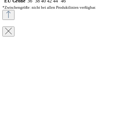
EU Größe
36
38
40
42
44
46
*Zwischengröße: nicht bei allen Produktlinien verfügbar.