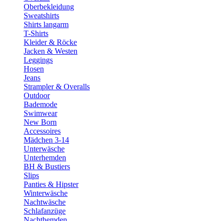
Oberbekleidung
Sweatshirts
Shirts langarm
T-Shirts
Kleider & Röcke
Jacken & Westen
Leggings
Hosen
Jeans
Strampler & Overalls
Outdoor
Bademode
Swimwear
New Born
Accessoires
Mädchen 3-14
Unterwäsche
Unterhemden
BH & Bustiers
Slips
Panties & Hipster
Winterwäsche
Nachtwäsche
Schlafanzüge
Nachthemden