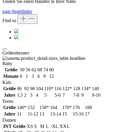
Finden Sie einen Händler in Ihrer Nähe.
zum Storefinder
Find us
Größenberater
Baby
Größe
50
56
62
68
74
80
Monate
0
1
3
6
9
12
Kids
Größe
86
92
98
104
110*
116
122*
128
134*
140
Jahre
1,5
2
3
4
5
5-6
7
7-8
9
9-10
Teens
Größe
146*
152
158*
164
170*
176
188
Jahre
11
11-12
13
13-14
15
15-16
17
Damen
INT Größe
XS
S
M
L
XL
XXL