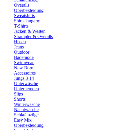
Overalls
Oberbekleidung
Sweatshirts
Shirts langarm
T-Shirts
Jacken & Westen
Strampler & Overalls
Hosen
Jeans
Outdoor
Bademode
Swimwear
New Born
Accessoires
Jungs 3-14
Unterwäsche
Unterhemden
Slips
Shorts
Winterwäsche
Nachtwäsche
Schlafanzüge
Easy Mix
Oberbekleidung