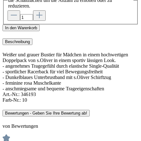
die Schaltflächen um die Anzahl zu erhöhen oder zu
reduzieren.
In den Warenkorb
Beschreibung
Weißer und grauer Bustier für Mädchen in einem hochwertigen
Doppelpack von s.Oliver in einem sportiv lässigen Look.
- angenehmes Tragegefühl durch elastische Single-Qualität
- sportlicher Racerback für viel Bewegungsfreiheit
- Dunkelblaues Unterbrustband mit s.Oliver Schirftzug
- feminine rosa Muschelkante
- anschmiegsame und bequeme Trageeigenschaften
Art.-Nr.:
346193
Farb-Nr.:
10
Bewertungen - Geben Sie Ihre Bewertung ab!
von Bewertungen