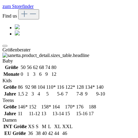
zum Storefinder
Find us
Größenberater
Baby
Größe
50
56
62
68
74
80
Monate
0
1
3
6
9
12
Kids
Größe
86
92
98
104
110*
116
122*
128
134*
140
Jahre
1,5
2
3
4
5
5-6
7
7-8
9
9-10
Teens
Größe
146*
152
158*
164
170*
176
188
Jahre
11
11-12
13
13-14
15
15-16
17
Damen
INT Größe
XS
S
M
L
XL
XXL
EU Größe
36
38
40
42
44
46