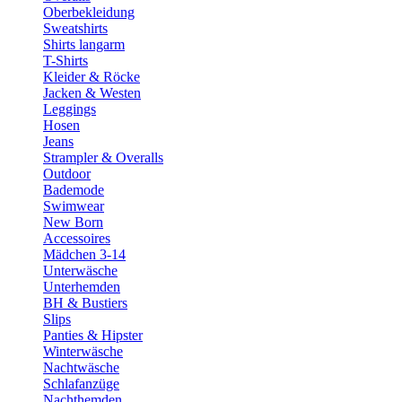
Oberbekleidung
Sweatshirts
Shirts langarm
T-Shirts
Kleider & Röcke
Jacken & Westen
Leggings
Hosen
Jeans
Strampler & Overalls
Outdoor
Bademode
Swimwear
New Born
Accessoires
Mädchen 3-14
Unterwäsche
Unterhemden
BH & Bustiers
Slips
Panties & Hipster
Winterwäsche
Nachtwäsche
Schlafanzüge
Nachthemden