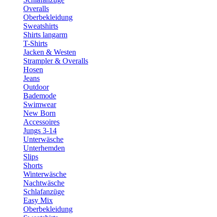
Overalls
Oberbekleidung
Sweatshirts
Shirts langarm
T-Shirts
Jacken & Westen
Strampler & Overalls
Hosen
Jeans
Outdoor
Bademode
Swimwear
New Born
Accessoires
Jungs 3-14
Unterwäsche
Unterhemden
Slips
Shorts
Winterwäsche
Nachtwäsche
Schlafanzüge
Easy Mix
Oberbekleidung