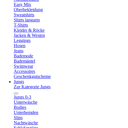
Easy Mix
Oberbekleidung
Sweatshirts
Shirts langarm
T-Shirts
Kleider & Röcke
Jacken & Westen
Leggings
Hosen
Jeans
Bademode
Bademäntel
Swimwear
Accessoires
Geschenkgutscheine
Jungs
Zur Kategorie Jungs
Jungs 0-3
Unterwäsche
Bodies
Unterhemden
Slips
Nachtwäsche
Schlafanzüge