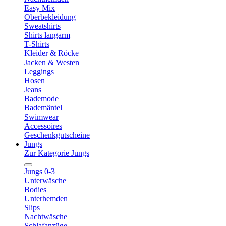
Easy Mix
Oberbekleidung
Sweatshirts
Shirts langarm
T-Shirts
Kleider & Röcke
Jacken & Westen
Leggings
Hosen
Jeans
Bademode
Bademäntel
Swimwear
Accessoires
Geschenkgutscheine
Jungs
Zur Kategorie Jungs
Jungs 0-3
Unterwäsche
Bodies
Unterhemden
Slips
Nachtwäsche
Schlafanzüge