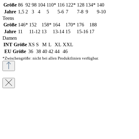
Größe
86
92
98
104
110*
116
122*
128
134*
140
Jahre
1,5
2
3
4
5
5-6
7
7-8
9
9-10
Teens
Größe
146*
152
158*
164
170*
176
188
Jahre
11
11-12
13
13-14
15
15-16
17
Damen
INT Größe
XS
S
M
L
XL
XXL
EU Größe
36
38
40
42
44
46
*Zwischengröße: nicht bei allen Produktlinien verfügbar.