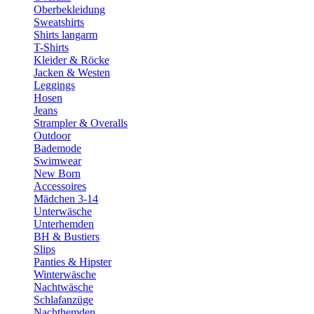
Oberbekleidung
Sweatshirts
Shirts langarm
T-Shirts
Kleider & Röcke
Jacken & Westen
Leggings
Hosen
Jeans
Strampler & Overalls
Outdoor
Bademode
Swimwear
New Born
Accessoires
Mädchen 3-14
Unterwäsche
Unterhemden
BH & Bustiers
Slips
Panties & Hipster
Winterwäsche
Nachtwäsche
Schlafanzüge
Nachthemden