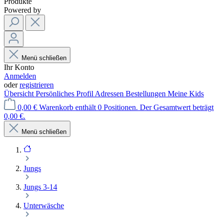
Produkte
Powered by
Menü schließen
Ihr Konto
Anmelden
oder
registrieren
Übersicht
Persönliches Profil
Adressen
Bestellungen
Meine Kids
0,00 €
Warenkorb enthält 0 Positionen. Der Gesamtwert beträgt
0,00 €.
Menü schließen
Jungs
Jungs 3-14
Unterwäsche