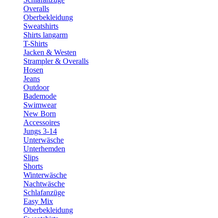
Overalls
Oberbekleidung
Sweatshirts
Shirts langarm
T-Shirts
Jacken & Westen
Strampler & Overalls
Hosen
Jeans
Outdoor
Bademode
Swimwear
New Born
Accessoires
Jungs 3-14
Unterwäsche
Unterhemden
Slips
Shorts
Winterwäsche
Nachtwäsche
Schlafanzüge
Easy Mix
Oberbekleidung