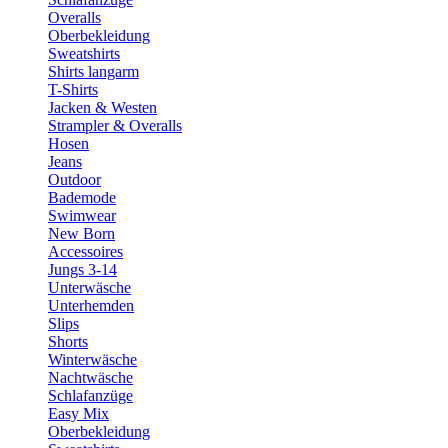
Overalls
Oberbekleidung
Sweatshirts
Shirts langarm
T-Shirts
Jacken & Westen
Strampler & Overalls
Hosen
Jeans
Outdoor
Bademode
Swimwear
New Born
Accessoires
Jungs 3-14
Unterwäsche
Unterhemden
Slips
Shorts
Winterwäsche
Nachtwäsche
Schlafanzüge
Easy Mix
Oberbekleidung