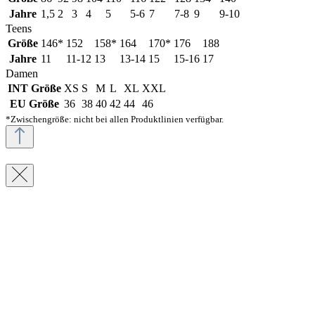
Jahre
1,5
2
3
4
5
5-6
7
7-8
9
9-10
Teens
Größe
146*
152
158*
164
170*
176
188
Jahre
11
11-12
13
13-14
15
15-16
17
Damen
INT Größe
XS
S
M
L
XL
XXL
EU Größe
36
38
40
42
44
46
*Zwischengröße: nicht bei allen Produktlinien verfügbar.