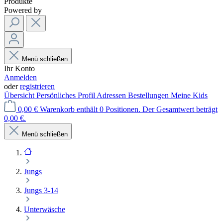
Produkte
Powered by
Menü schließen
Ihr Konto
Anmelden
oder
registrieren
Übersicht
Persönliches Profil
Adressen
Bestellungen
Meine Kids
0,00 €
Warenkorb enthält 0 Positionen. Der Gesamtwert beträgt
0,00 €.
Menü schließen
Jungs
Jungs 3-14
Unterwäsche