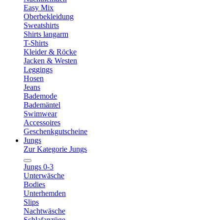
Easy Mix
Oberbekleidung
Sweatshirts
Shirts langarm
T-Shirts
Kleider & Röcke
Jacken & Westen
Leggings
Hosen
Jeans
Bademode
Bademäntel
Swimwear
Accessoires
Geschenkgutscheine
Jungs
Zur Kategorie Jungs
Jungs 0-3
Unterwäsche
Bodies
Unterhemden
Slips
Nachtwäsche
Schlafanzüge