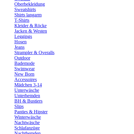
Oberbekleidung
Sweatshirts
Shirts langarm
T-Shirts
Kleider & Röcke
Jacken & Westen
Leggings
Hosen
Jeans
Strampler & Overalls
Outdoor
Bademode
Swimwear
New Born
Accessoires
Mädchen 3-14
Unterwäsche
Unterhemden
BH & Bustiers
Slips
Panties & Hipster
Winterwäsche
Nachtwäsche
Schlafanzüge
Nachthemden