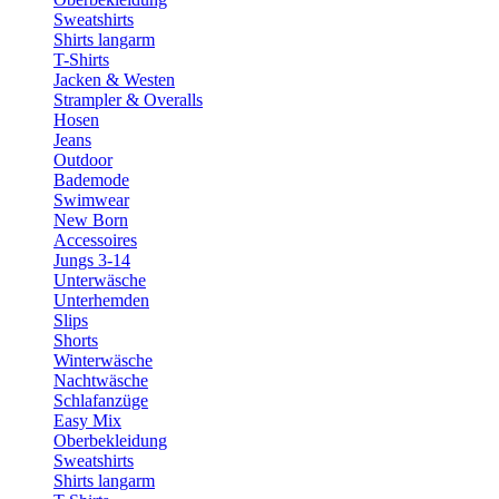
Sweatshirts
Shirts langarm
T-Shirts
Jacken & Westen
Strampler & Overalls
Hosen
Jeans
Outdoor
Bademode
Swimwear
New Born
Accessoires
Jungs 3-14
Unterwäsche
Unterhemden
Slips
Shorts
Winterwäsche
Nachtwäsche
Schlafanzüge
Easy Mix
Oberbekleidung
Sweatshirts
Shirts langarm