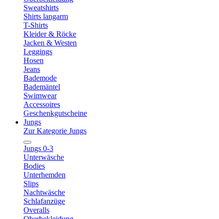
Sweatshirts
Shirts langarm
T-Shirts
Kleider & Röcke
Jacken & Westen
Leggings
Hosen
Jeans
Bademode
Bademäntel
Swimwear
Accessoires
Geschenkgutscheine
Jungs
Zur Kategorie Jungs
Jungs 0-3
Unterwäsche
Bodies
Unterhemden
Slips
Nachtwäsche
Schlafanzüge
Overalls
Oberbekleidung