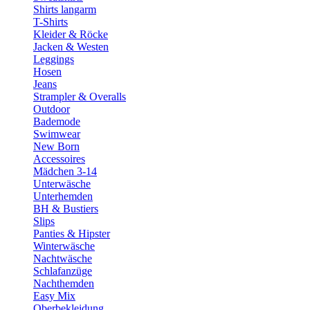
Shirts langarm
T-Shirts
Kleider & Röcke
Jacken & Westen
Leggings
Hosen
Jeans
Strampler & Overalls
Outdoor
Bademode
Swimwear
New Born
Accessoires
Mädchen 3-14
Unterwäsche
Unterhemden
BH & Bustiers
Slips
Panties & Hipster
Winterwäsche
Nachtwäsche
Schlafanzüge
Nachthemden
Easy Mix
Oberbekleidung