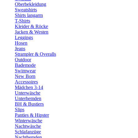
Oberbekleidung
Sweatshirts
Shirts langarm
T-Shirts
Kleider & Röcke
Jacken & Westen
Leggings
Hosen
Jeans
Strampler & Overalls
Outdoor
Bademode
Swimwear
New Born
Accessoires
Mädchen 3-14
Unterwäsche
Unterhemden
BH & Bustiers
Slips
Panties & Hipster
Winterwäsche
Nachtwäsche
Schlafanzüge
Nachthemden