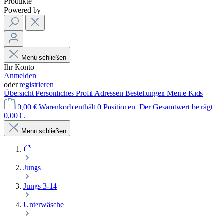
Produkte
Powered by
Menü schließen
Ihr Konto
Anmelden
oder
registrieren
Übersicht
Persönliches Profil
Adressen
Bestellungen
Meine Kids
0,00 €
Warenkorb enthält 0 Positionen. Der Gesamtwert beträgt
0,00 €.
Menü schließen
Jungs
Jungs 3-14
Unterwäsche