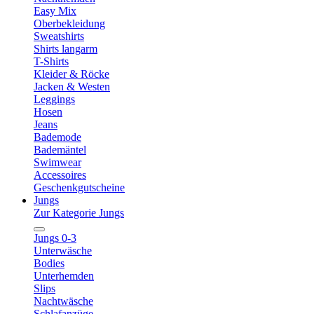
Easy Mix
Oberbekleidung
Sweatshirts
Shirts langarm
T-Shirts
Kleider & Röcke
Jacken & Westen
Leggings
Hosen
Jeans
Bademode
Bademäntel
Swimwear
Accessoires
Geschenkgutscheine
Jungs
Zur Kategorie Jungs
Jungs 0-3
Unterwäsche
Bodies
Unterhemden
Slips
Nachtwäsche
Schlafanzüge