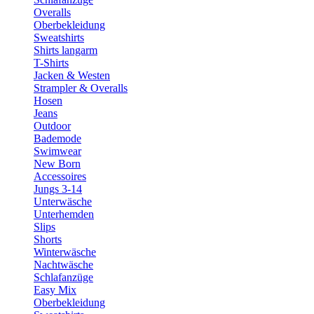
Overalls
Oberbekleidung
Sweatshirts
Shirts langarm
T-Shirts
Jacken & Westen
Strampler & Overalls
Hosen
Jeans
Outdoor
Bademode
Swimwear
New Born
Accessoires
Jungs 3-14
Unterwäsche
Unterhemden
Slips
Shorts
Winterwäsche
Nachtwäsche
Schlafanzüge
Easy Mix
Oberbekleidung