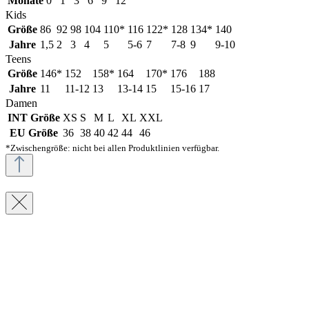
Monate
0
1
3
6
9
12
Kids
Größe
86
92
98
104
110*
116
122*
128
134*
140
Jahre
1,5
2
3
4
5
5-6
7
7-8
9
9-10
Teens
Größe
146*
152
158*
164
170*
176
188
Jahre
11
11-12
13
13-14
15
15-16
17
Damen
INT Größe
XS
S
M
L
XL
XXL
EU Größe
36
38
40
42
44
46
*Zwischengröße: nicht bei allen Produktlinien verfügbar.