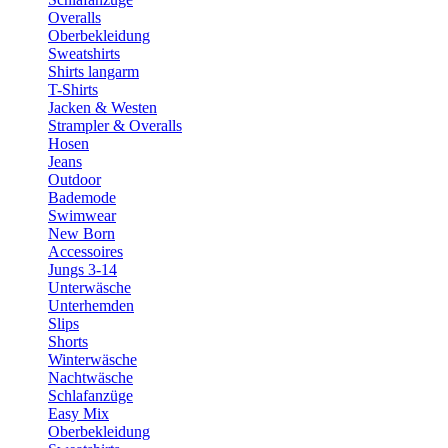
Overalls
Oberbekleidung
Sweatshirts
Shirts langarm
T-Shirts
Jacken & Westen
Strampler & Overalls
Hosen
Jeans
Outdoor
Bademode
Swimwear
New Born
Accessoires
Jungs 3-14
Unterwäsche
Unterhemden
Slips
Shorts
Winterwäsche
Nachtwäsche
Schlafanzüge
Easy Mix
Oberbekleidung