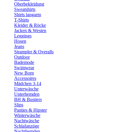
Oberbekleidung
Sweatshirts
Shirts langarm
T-Shirts
Kleider & Röcke
Jacken & Westen
Leggings
Hosen
Jeans
Strampler & Overalls
Outdoor
Bademode
Swimwear
New Born
Accessoires
Mädchen 3-14
Unterwäsche
Unterhemden
BH & Bustiers
Slips
Panties & Hipster
Winterwäsche
Nachtwäsche
Schlafanzüge
Nachthemden