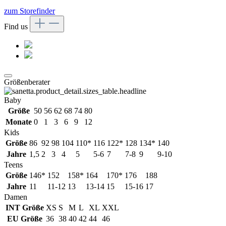
zum Storefinder
Find us
Größenberater
Baby
Größe
50
56
62
68
74
80
Monate
0
1
3
6
9
12
Kids
Größe
86
92
98
104
110*
116
122*
128
134*
140
Jahre
1,5
2
3
4
5
5-6
7
7-8
9
9-10
Teens
Größe
146*
152
158*
164
170*
176
188
Jahre
11
11-12
13
13-14
15
15-16
17
Damen
INT Größe
XS
S
M
L
XL
XXL
EU Größe
36
38
40
42
44
46