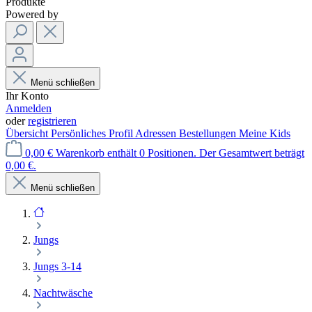
Produkte
Powered by
Menü schließen
Ihr Konto
Anmelden
oder
registrieren
Übersicht
Persönliches Profil
Adressen
Bestellungen
Meine Kids
0,00 €
Warenkorb enthält 0 Positionen. Der Gesamtwert beträgt
0,00 €.
Menü schließen
Jungs
Jungs 3-14
Nachtwäsche